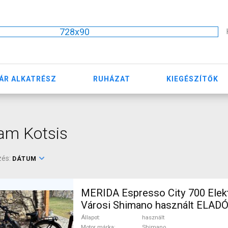
728x90
ÁR ALKATRÉSZ
RUHÁZAT
KIEGÉSZÍTŐK
am Kotsis
zés:
DÁTUM
MERIDA Espresso City 700 Ele
Városi Shimano használt ELAD
Állapot
használt
Motor márka
Shimano