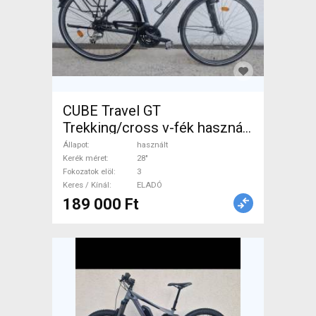
CUBE Travel GT
Trekking/cross v-fék használt
ELADÓ
Állapot
használt
Kerék méret
28"
Fokozatok elöl
3
Keres / Kínál
ELADÓ
189 000 Ft