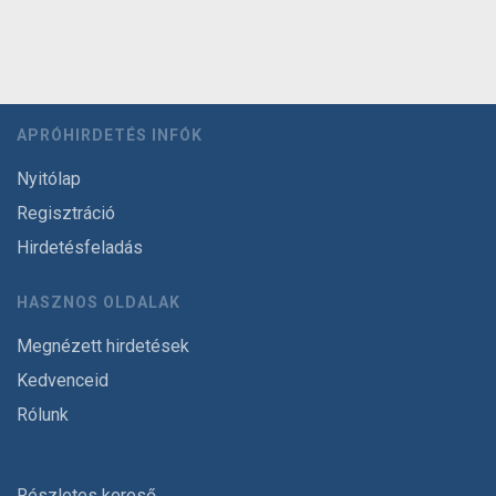
APRÓHIRDETÉS INFÓK
Nyitólap
Regisztráció
Hirdetésfeladás
HASZNOS OLDALAK
Megnézett hirdetések
Kedvenceid
Rólunk
Részletes kereső