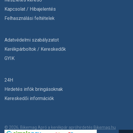
Kapcsolat / Hibajelentés
Felhasználási feltételek
Adatvédelmi szabályzatot
Kerékpárboltok / Kereskedők
GYIK
24H
Hirdetés infók bringásoknak
Kereskedői információk
© 2026, Bikemag Apró a kerékpár apróhirdetés
Bikemag.hu