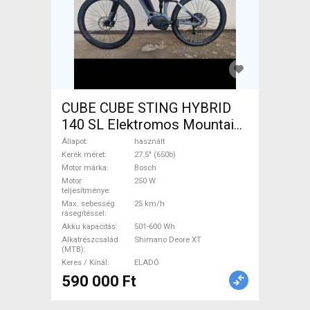
CUBE CUBE STING HYBRID
140 SL Elektromos Mountain
Bike 27.5" (650b) össztelós /
Állapot
használt
fully Bosch Shimano Deore
Kerék méret
27.5" (650b)
Motor márka
Bosch
XT használt ELADÓ
Motor
250 W
teljesítménye
Max. sebesség
25 km/h
rásegítéssel
Akku kapacitás
501-600 Wh
Alkatrészcsalád
Shimano Deore XT
(MTB)
Keres / Kínál
ELADÓ
590 000 Ft