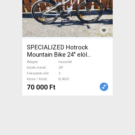
SPECIALIZED Hotrock
Mountain Bike 24" elöl
teleszkópos használt ELADÓ
Állapot
használt
Kerék méret
24"
Fokozatok elöl
3
Keres / Kínál
ELADÓ
70 000 Ft