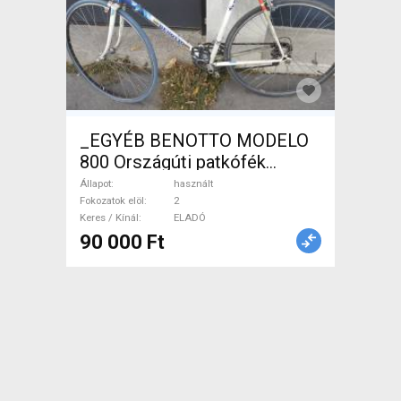
_EGYÉB BENOTTO MODELO
800 Országúti patkófék
használt ELADÓ
Állapot
használt
Fokozatok elöl
2
Keres / Kínál
ELADÓ
90 000 Ft