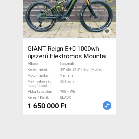
GIANT Reign E+0 1000wh
újszerű Elektromos Mountain
Bike 29" elöl 27.5" hátul
Állapot
használt
(Mullet) össztelós / fully
Kerék méret
29" elöl 27.5" hátul (Mullet)
Motor márka
Yamaha
Yamaha használt ELADÓ
Max. sebesség
25 km/h
rásegítéssel
Akku kapacitás
700 + Wh
Keres / Kínál
ELADÓ
1 650 000 Ft