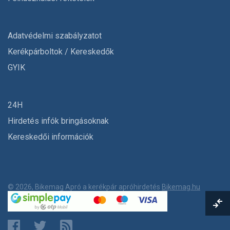
Adatvédelmi szabályzatot
Kerékpárboltok / Kereskedők
GYIK
24H
Hirdetés infók bringásoknak
Kereskedői információk
© 2026, Bikemag Apró a kerékpár apróhirdetés
Bikemag.hu