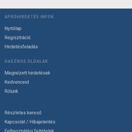
APRÓHIRDETÉS INFÓK
Nyitólap
Regisztráció
Hirdetésfeladás
HASZNOS OLDALAK
Megnézett hirdetések
Kedvenceid
Rólunk
Részletes kereső
Kapcsolat / Hibajelentés
Felhasználási feltételek