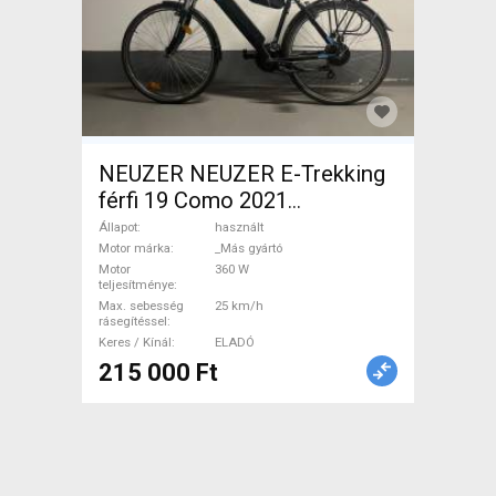
NEUZER NEUZER E-Trekking
férfi 19 Como 2021
Elektromos Trekking/cross
Állapot
használt
25 km/h _Más gyártó
Motor márka
_Más gyártó
Motor
360 W
használt ELADÓ
teljesítménye
Max. sebesség
25 km/h
rásegítéssel
Keres / Kínál
ELADÓ
215 000 Ft