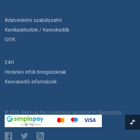
Adatvédelmi szabályzatot
Kerékpárboltok / Kereskedők
GYIK
24H
Hirdetés infók bringásoknak
Kereskedői információk
© 2026, Bikemag Apró a kerékpár apróhirdetés
Bikemag.hu