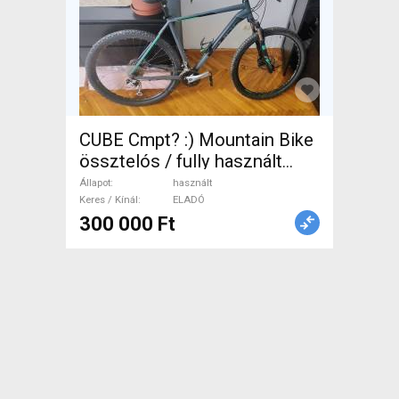
CUBE Cmpt? :) Mountain Bike
össztelós / fully használt
ELADÓ
Állapot
használt
Keres / Kínál
ELADÓ
300 000 Ft