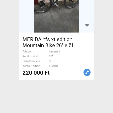
MERIDA hfs xt edition
Mountain Bike 26" elöl
teleszkópos használt ELADÓ
Állapot
használt
Kerék méret
26"
Fokozatok elöl
3
Keres / Kínál
ELADÓ
220 000 Ft