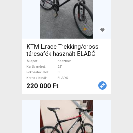
KTM L.race Trekking/cross
tárcsafék használt ELADÓ
Állapot
használt
Kerék méret
28"
Fokozatok elöl
3
Keres / Kínál
ELADÓ
220 000 Ft