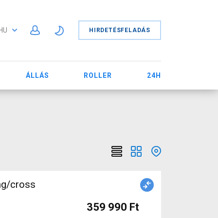
HU
HIRDETÉSFELADÁS
ÁLLÁS
ROLLER
24H
ng/cross
359 990 Ft