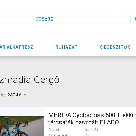
728x90
ÁR ALKATRÉSZ
RUHÁZAT
KIEGÉSZÍTŐK
izmadia Gergő
zés:
DÁTUM
MERIDA Cyclocross 500 Trekki
tárcsafék használt ELADÓ
Állapot
használt
Kerék méret
28"