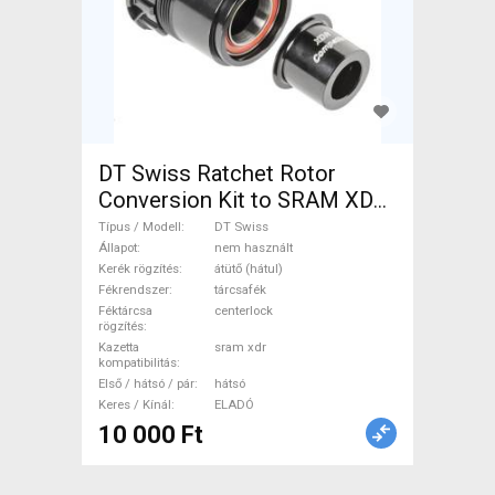
DT Swiss Ratchet Rotor
Conversion Kit to SRAM XDR
11/12-speed - Road DT Swiss
Típus / Modell
DT Swiss
Országúti / Gravel / Triatlon
Állapot
nem használt
Kerék rögzítés
átütő (hátul)
Alkatrész, Országúti Kerék /
Fékrendszer
tárcsafék
Felni / Gumi nem használt
Féktárcsa
centerlock
rögzítés
ELADÓ
Kazetta
sram xdr
kompatibilitás
Első / hátsó / pár
hátsó
Keres / Kínál
ELADÓ
10 000 Ft