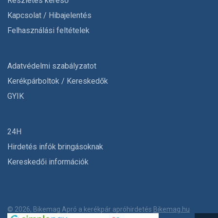
Részletes kereső
Kapcsolat / Hibajelentés
Felhasználási feltételek
Adatvédelmi szabályzatot
Kerékpárboltok / Kereskedők
GYIK
24H
Hirdetés infók bringásoknak
Kereskedői információk
© 2026, Bikemag Apró a kerékpár apróhirdetés
Bikemag.hu