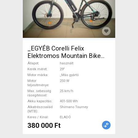
_EGYÉB Corelli Felix
Elektromos Mountain Bike
29" elöl teleszkópos _Más
Állapot
használt
gyártó Shimano Tourney
Kerék méret
29"
Motor márka
_Más gyártó
használt ELADÓ
Motor
250 W
teljesítménye
Max. sebesség
25 km/h
rásegítéssel
Akku kapacitás
401-500 Wh
Alkatrészcsalád
Shimano Tourney
(MTB)
Keres / Kínál
ELADÓ
380 000 Ft