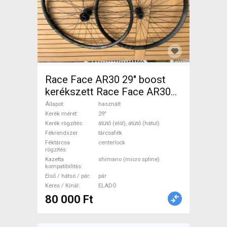
Race Face AR30 29" boost
kerékszett Race Face AR30
Mountain Bike Alkatrész,
Állapot
használt
MTB Kerék / Felni / Gumi 29"
Kerék méret
29"
Kerék rögzítés
átütő (elöl), átütő (hátul)
használt ELADÓ
Fékrendszer
tárcsafék
Féktárcsa
centerlock
rögzítés
Kazetta
shimano (micro spline)
kompatibilitás
Első / hátsó / pár
pár
Keres / Kínál
ELADÓ
80 000 Ft