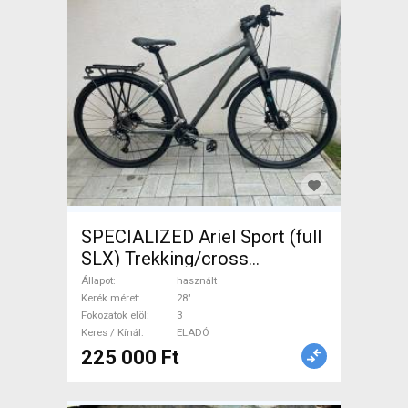
SPECIALIZED Ariel Sport (full
SLX) Trekking/cross
tárcsafék használt ELADÓ
Állapot
használt
Kerék méret
28"
Fokozatok elöl
3
Keres / Kínál
ELADÓ
225 000 Ft