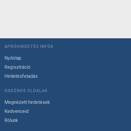
APRÓHIRDETÉS INFÓK
Nyitólap
Regisztráció
Hirdetésfeladás
HASZNOS OLDALAK
Megnézett hirdetések
Kedvenceid
Rólunk