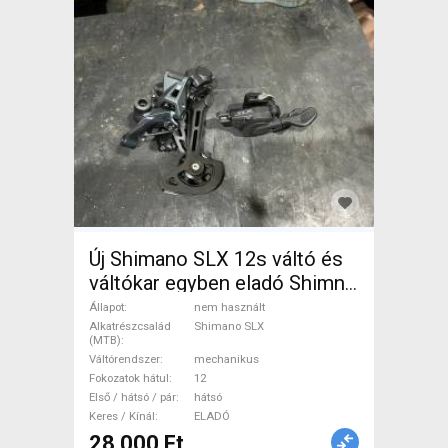
Új Shimano SLX 12s váltó és
váltókar egyben eladó Shimno
SLX 7100 Mountain Bike
Állapot
nem használt
Alkatrész, MTB Váltó /
Alkatrészcsalád
Shimano SLX
(MTB)
Váltószett nem használt
Váltórendszer
mechanikus
ELADÓ
Fokozatok hátul
12
Első / hátsó / pár
hátsó
Keres / Kínál
ELADÓ
28 000 Ft