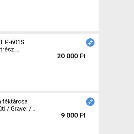
T P-601S
atrész,
20 000 Ft
nált ELADÓ
 féktárcsa
i / Gravel /
9 000 Ft
 /
lt ELADÓ