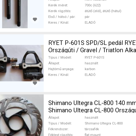
ELADÓ
Kerék méret
700c (622)
Kerék rögzítés
átütő (elöl), átütő (hátul)
Első / hátsó / pár
pár
Keres / Kínál
ELADÓ
RYET P-601S SPD/SL pedál RYE
Országúti / Gravel / Triatlon Alk
Országúti Hajtásrendszer hasz
Típus / Modell
RYET P-601S
Állapot
használt
Hajtómű anyaga
karbon
Keres / Kínál
ELADÓ
Shimano Ultegra CL-800 140 mm
Shimano Ultegra CL-800 Országút
Triatlon Alkatrész, Országúti Fék
Állapot
használt
Fékváltókar mechanikus haszná
Típus / Modell
Shimano Ultegra CL-800
Fékrendszer
tárcsafék
Féktest rögzítés
flat mount