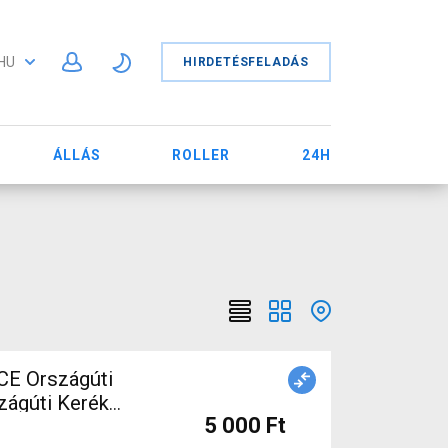
HU
HIRDETÉSFELADÁS
ÁLLÁS
ROLLER
24H
CE Országúti
ti Kerék
5 000 Ft
asznált