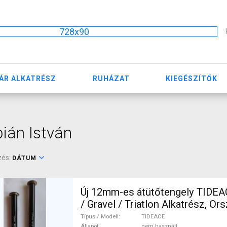
728x90
ÁR ALKATRÉSZ
RUHÁZAT
KIEGÉSZÍTŐK
ián István
zés:
DÁTUM
Új 12mm-es átütőtengely TIDEA
/ Gravel / Triatlon Alkatrész, Országú
/ Felni / Gumi 700c (622) nem h
Típus / Modell
TIDEACE
Állapot
nem használt