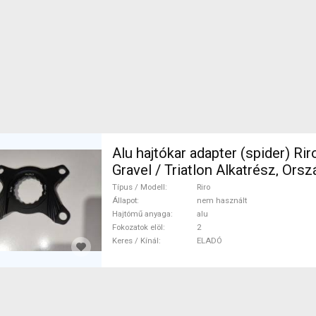
Alu hajtókar adapter (spider) Rir
Gravel / Triatlon Alkatrész, Orsz
Hajtásrendszer nem használt 
Típus / Modell
Riro
Állapot
nem használt
Hajtómű anyaga
alu
Fokozatok elöl
2
Keres / Kínál
ELADÓ