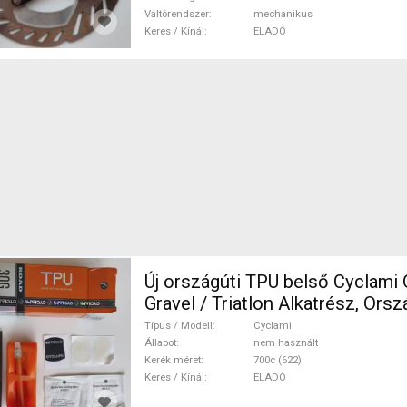
Váltórendszer
mechanikus
Keres / Kínál
ELADÓ
Új országúti TPU belső Cyclami 
Gravel / Triatlon Alkatrész, Országúti 
Felni / Gumi 700c (622) nem ha
Típus / Modell
Cyclami
Állapot
nem használt
Kerék méret
700c (622)
Keres / Kínál
ELADÓ