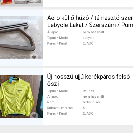
Aero küllő húzó / támasztó sz
Lebycle Lakat / Szerszám / Pu
használt ELADÓ
Állapot
nem használt
Típus / Modell
Lebycle
Keres / Kínál
ELADÓ
Új hosszú ujjú kerékpáros felső -
őszi
Típus / Modell
Raudax
Állapot
nem használt
Nem
férfi/unisex
Ruházati méretek
S
Keres / Kínál
ELADÓ