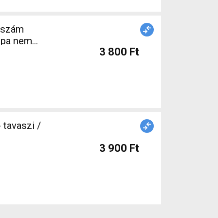
erszám
mpa nem
3 800 Ft
 tavaszi /
3 900 Ft