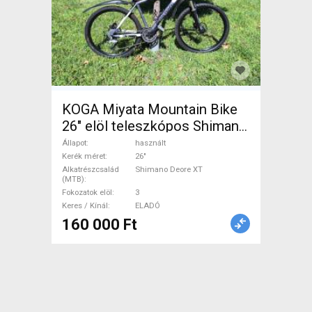
KOGA Miyata Mountain Bike
26" elöl teleszkópos Shimano
Deore XT használt ELADÓ
Állapot
használt
Kerék méret
26"
Alkatrészcsalád
Shimano Deore XT
(MTB)
Fokozatok elöl
3
Keres / Kínál
ELADÓ
160 000 Ft