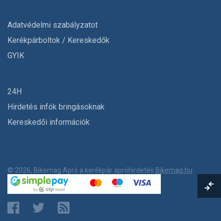
Adatvédelmi szabályzatot
Kerékpárboltok / Kereskedők
GYIK
24H
Hirdetés infók bringásoknak
Kereskedői információk
© 2026, Bikemag Apró a kerékpár apróhirdetés
Bikemag.hu