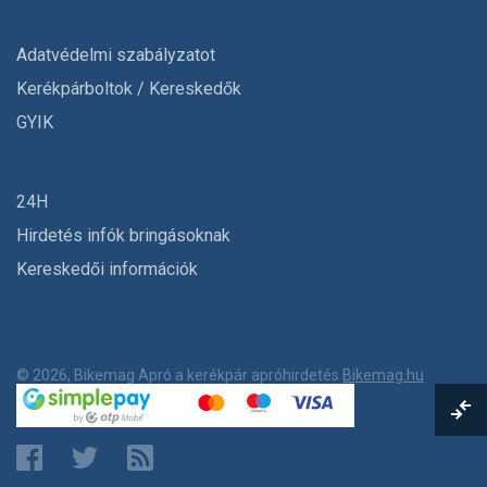
Adatvédelmi szabályzatot
Kerékpárboltok / Kereskedők
GYIK
24H
Hirdetés infók bringásoknak
Kereskedői információk
© 2026, Bikemag Apró a kerékpár apróhirdetés
Bikemag.hu