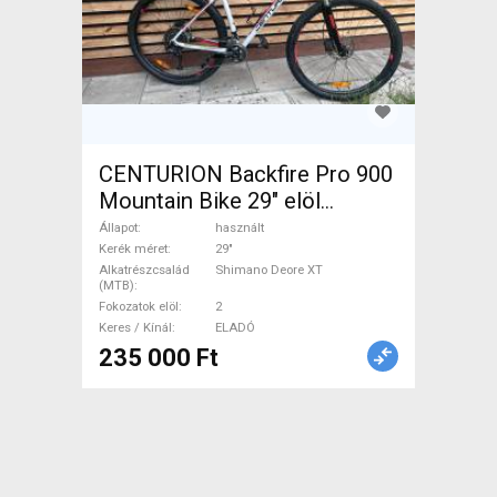
CENTURION Backfire Pro 900
Mountain Bike 29" elöl
teleszkópos Shimano Deore
Állapot
használt
XT használt ELADÓ
Kerék méret
29"
Alkatrészcsalád
Shimano Deore XT
(MTB)
Fokozatok elöl
2
Keres / Kínál
ELADÓ
235 000 Ft