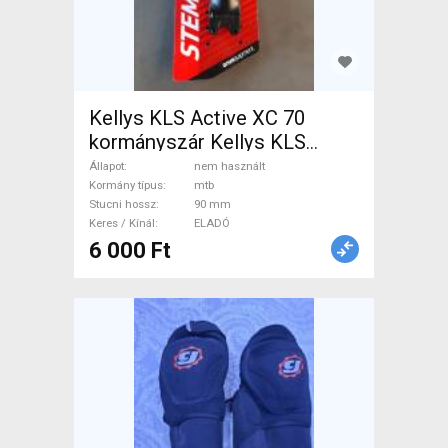
Kellys KLS Active XC 70
kormányszár Kellys KLS
Active XC 70 Mountain Bike
Állapot
nem használt
Alkatrész, MTB Kormány /
Kormány típus
mtb
Stucni hossz
90 mm
Stucni / Markolat nem
Keres / Kínál
ELADÓ
használt ELADÓ
6 000 Ft