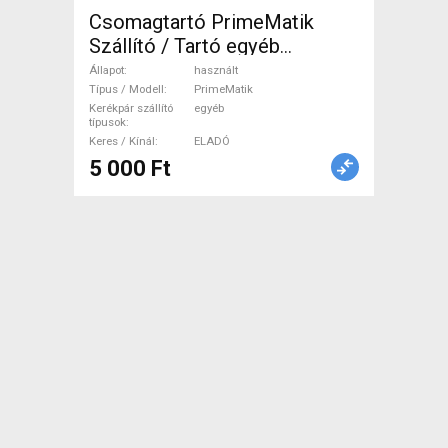
Csomagtartó PrimeMatik
Szállító / Tartó egyéb
használt ELADÓ
Állapot
használt
Típus / Modell
PrimeMatik
Kerékpár szállító
egyéb
típusok
Keres / Kínál
ELADÓ
5 000 Ft