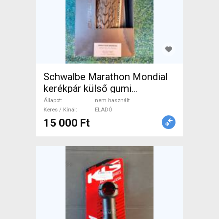
Schwalbe Marathon Mondial
kerékpár külső gumi
Schwalbe Marathon Mondial
Állapot
nem használt
Mountain Bike Alkatrész,
Keres / Kínál
ELADÓ
15 000 Ft
MTB Kerék / Felni / Gumi nem
használt ELADÓ