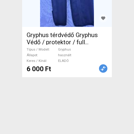
Gryphus térdvédő Gryphus
Védő / protektor / full
protektor használt ELADÓ
Típus / Modell
Gryphus
Állapot
használt
Keres / Kínál
ELADÓ
6 000 Ft