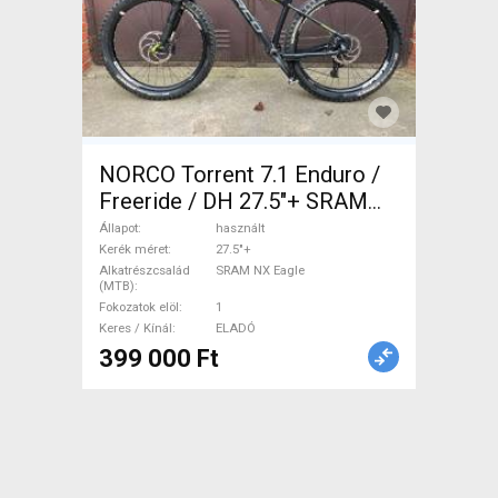
NORCO Torrent 7.1 Enduro /
Freeride / DH 27.5"+ SRAM
NX Eagle használt ELADÓ
Állapot
használt
Kerék méret
27.5"+
Alkatrészcsalád
SRAM NX Eagle
(MTB)
Fokozatok elöl
1
Keres / Kínál
ELADÓ
399 000 Ft