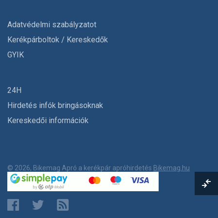
Adatvédelmi szabályzatot
Kerékpárboltok / Kereskedők
GYIK
24H
Hirdetés infók bringásoknak
Kereskedői információk
© 2026, Bikemag Apró a kerékpár apróhirdetés
Bikemag.hu