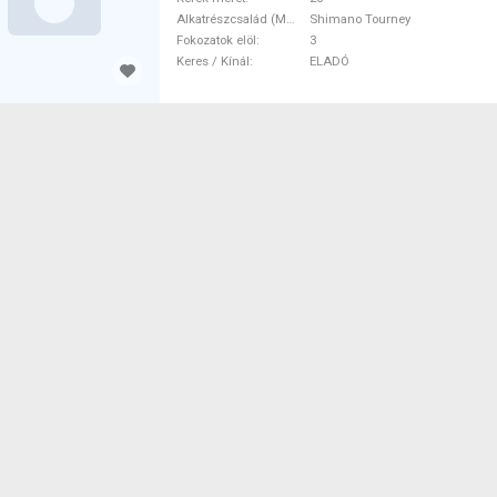
Alkatrészcsalád (MTB)
Shimano Tourney
Fokozatok elöl
3
Keres / Kínál
ELADÓ