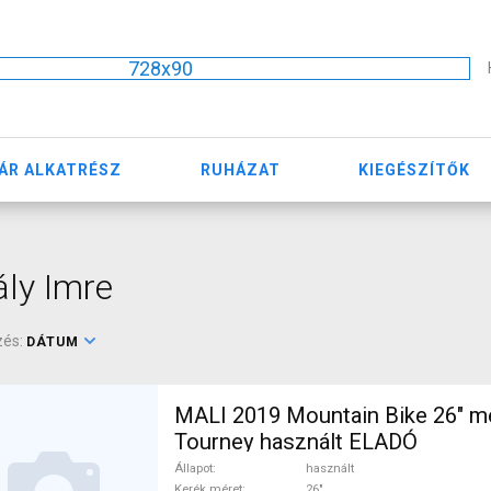
728x90
ÁR ALKATRÉSZ
RUHÁZAT
KIEGÉSZÍTŐK
ály Imre
zés:
DÁTUM
MALI 2019 Mountain Bike 26" m
Tourney használt ELADÓ
Állapot
használt
Kerék méret
26"