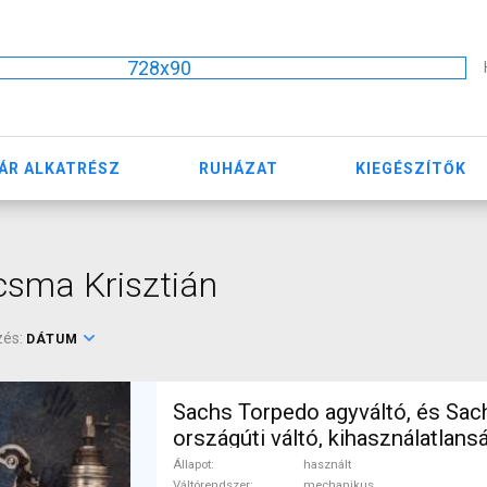
728x90
ÁR ALKATRÉSZ
RUHÁZAT
KIEGÉSZÍTŐK
csma Krisztián
zés:
DÁTUM
Sachs Torpedo agyváltó, és Sach
országúti váltó, kihasználatlansá
eladó! Torpedo S3, Rival touring Országúti /
Állapot
használt
Váltórendszer
mechanikus