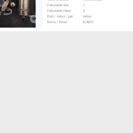
Gravel / Triatlon Alkatrész, Orsz
Fokozatok elöl
1
Váltó / Váltórendszer / DI2 mec
Fokozatok hátul
3
használt ELADÓ
Első / hátsó / pár
hátsó
Keres / Kínál
ELADÓ