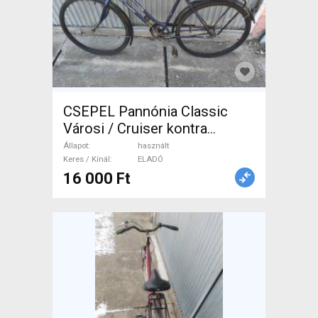
CSEPEL Pannónia Classic
Városi / Cruiser kontra
használt ELADÓ
Állapot
használt
Keres / Kínál
ELADÓ
16 000 Ft