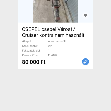
CSEPEL csepel Városi /
Cruiser kontra nem használt
ELADÓ
Állapot
nem használt
Kerék méret
28"
Fokozatok elöl
1
Keres / Kínál
ELADÓ
80 000 Ft