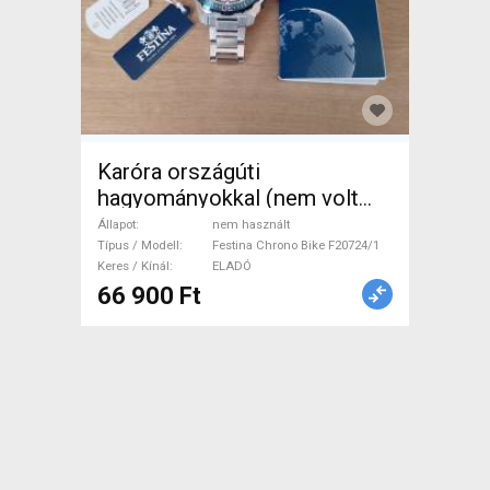
Karóra országúti
hagyományokkal (nem volt
megfelelő kategória) Festina
Állapot
nem használt
Chrono Bike F20724/1
Típus / Modell
Festina Chrono Bike F20724/1
Keres / Kínál
ELADÓ
Computer / GPS / Kamera
66 900 Ft
nem használt ELADÓ