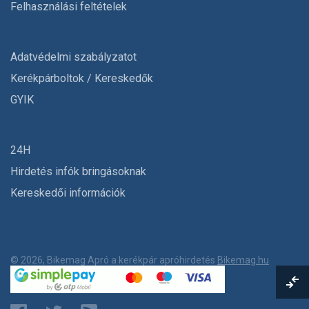
Felhasználási feltételek
Adatvédelmi szabályzatot
Kerékpárboltok / Kereskedők
GYIK
24H
Hirdetés infók bringásoknak
Kereskedői információk
© 2026, Bikemag Apró a kerékpár apróhirdetés
Bikemag.hu