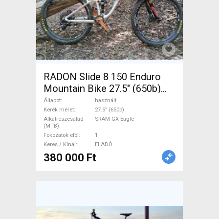
RADON Slide 8 150 Enduro
Mountain Bike 27.5" (650b)
össztelós / fully SRAM GX
Állapot
használt
Eagle használt ELADÓ
Kerék méret
27.5" (650b)
Alkatrészcsalád
SRAM GX Eagle
(MTB)
Fokozatok elöl
1
Keres / Kínál
ELADÓ
380 000 Ft