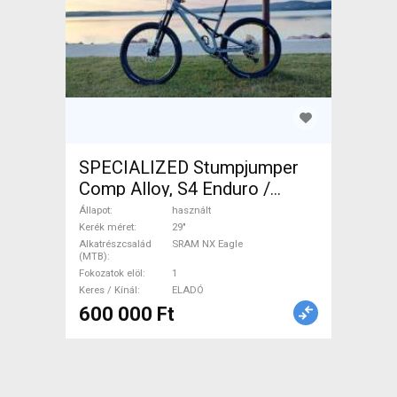
SPECIALIZED Stumpjumper
Comp Alloy, S4 Enduro /
Freeride / DH 29" SRAM NX
Állapot
használt
Eagle használt ELADÓ
Kerék méret
29"
Alkatrészcsalád
SRAM NX Eagle
(MTB)
Fokozatok elöl
1
Keres / Kínál
ELADÓ
600 000 Ft