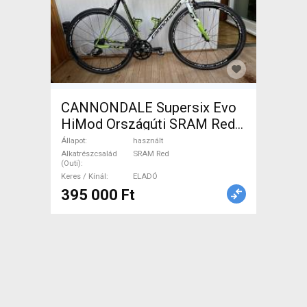
CANNONDALE Supersix Evo
HiMod Országúti SRAM Red
használt ELADÓ
Állapot
használt
Alkatrészcsalád
SRAM Red
(Outi)
Keres / Kínál
ELADÓ
395 000 Ft