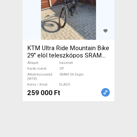
KTM Ultra Ride Mountain Bike
29" elöl teleszkópos SRAM
SX Eagle használt ELADÓ
Állapot
használt
Kerék méret
29"
Alkatrészcsalád
SRAM SX Eagle
(MTB)
Keres / Kínál
ELADÓ
259 000 Ft