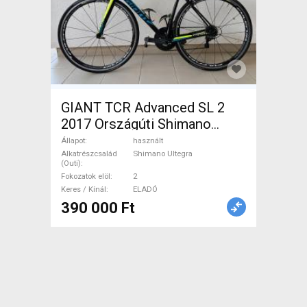
GIANT TCR Advanced SL 2
2017 Országúti Shimano
Ultegra patkófék használt
Állapot
használt
ELADÓ
Alkatrészcsalád
Shimano Ultegra
(Outi)
Fokozatok elöl
2
Keres / Kínál
ELADÓ
390 000 Ft