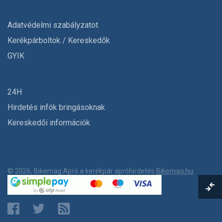
Adatvédelmi szabályzatot
Kerékpárboltok / Kereskedők
GYIK
24H
Hirdetés infók bringásoknak
Kereskedői információk
© 2026, Bikemag Apró a kerékpár apróhirdetés
Bikemag.hu