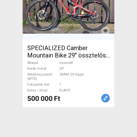
SPECIALIZED Camber
Mountain Bike 29" össztelós
/ fully SRAM GX Eagle
Állapot
használt
használt ELADÓ
Kerék méret
29"
Alkatrészcsalád
SRAM GX Eagle
(MTB)
Fokozatok elöl
1
Keres / Kínál
ELADÓ
500 000 Ft