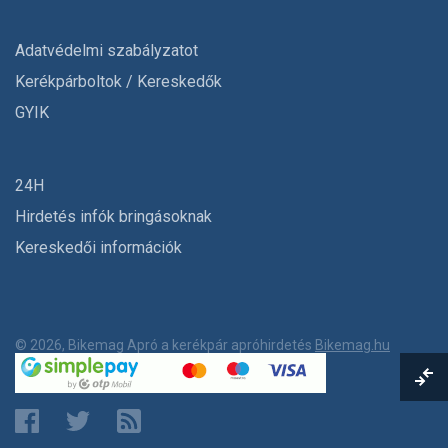
Adatvédelmi szabályzatot
Kerékpárboltok / Kereskedők
GYIK
24H
Hirdetés infók bringásoknak
Kereskedői információk
© 2026, Bikemag Apró a kerékpár apróhirdetés
Bikemag.hu