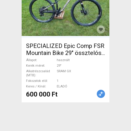
SPECIALIZED Epic Comp FSR
Mountain Bike 29" össztelós
/ fully SRAM GX használt
Állapot
használt
ELADÓ
Kerék méret
29"
Alkatrészcsalád
SRAM GX
(MTB)
Fokozatok elöl
1
Keres / Kínál
ELADÓ
600 000 Ft