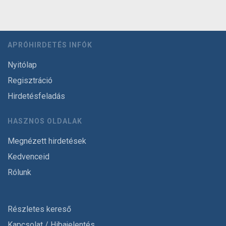
APRÓHIRDETÉS INFÓK
Nyitólap
Regisztráció
Hirdetésfeladás
HASZNOS OLDALAK
Megnézett hirdetések
Kedvenceid
Rólunk
Részletes kereső
Kapcsolat / Hibajelentés