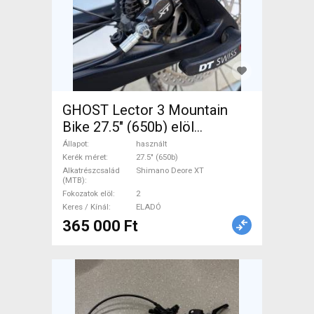
GHOST Lector 3 Mountain
Bike 27.5" (650b) elöl
teleszkópos Shimano Deore
Állapot
használt
XT használt ELADÓ
Kerék méret
27.5" (650b)
Alkatrészcsalád
Shimano Deore XT
(MTB)
Fokozatok elöl
2
Keres / Kínál
ELADÓ
365 000 Ft