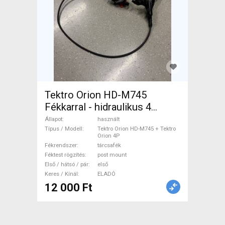
Tektro Orion HD-M745
Fékkarral - hidraulikus 4
dugattyús első fék Tektro
Állapot
használt
Orion HD-M745 + Tektro
Típus / Modell
Tektro Orion HD-M745 + Tektro
Orion 4P
Orion 4P Mountain Bike
Fékrendszer
tárcsafék
Alkatrész, MTB Fék /
Féktest rögzítés
post mount
Első / hátsó / pár
első
Fékszett használt ELADÓ
Keres / Kínál
ELADÓ
12 000 Ft