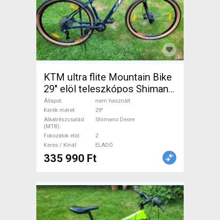
KTM ultra flite Mountain Bike
29" elöl teleszkópos Shimano
Deore nem használt ELADÓ
Állapot
nem használt
Kerék méret
29"
Alkatrészcsalád
Shimano Deore
(MTB)
Fokozatok elöl
2
Keres / Kínál
ELADÓ
335 990 Ft