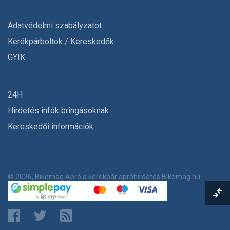
Adatvédelmi szabályzatot
Kerékpárboltok / Kereskedők
GYIK
24H
Hirdetés infók bringásoknak
Kereskedői információk
© 2026, Bikemag Apró a kerékpár apróhirdetés
Bikemag.hu