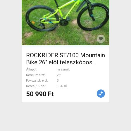
ROCKRIDER ST/100 Mountain
Bike 26" elöl teleszkópos
használt ELADÓ
Állapot
használt
Kerék méret
26"
Fokozatok elöl
3
Keres / Kínál
ELADÓ
50 990 Ft