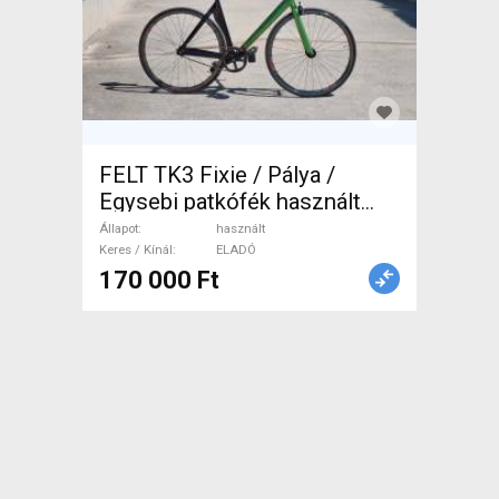
FELT TK3 Fixie / Pálya /
Egysebi patkófék használt
ELADÓ
Állapot
használt
Keres / Kínál
ELADÓ
170 000 Ft