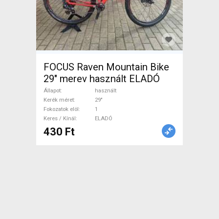
FOCUS Raven Mountain Bike
29" merev használt ELADÓ
Állapot
használt
Kerék méret
29"
Fokozatok elöl
1
Keres / Kínál
ELADÓ
430 Ft