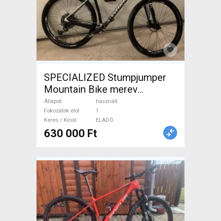
SPECIALIZED Stumpjumper
Mountain Bike merev
használt ELADÓ
Állapot
használt
Fokozatok elöl
1
Keres / Kínál
ELADÓ
630 000 Ft