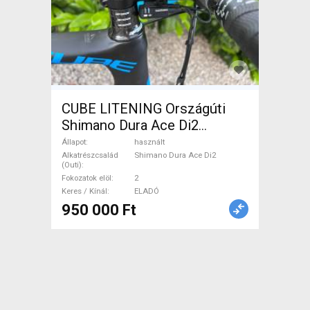
CUBE LITENING Országúti
Shimano Dura Ace Di2
patkófék használt ELADÓ
Állapot
használt
Alkatrészcsalád
Shimano Dura Ace Di2
(Outi)
Fokozatok elöl
2
Keres / Kínál
ELADÓ
950 000 Ft