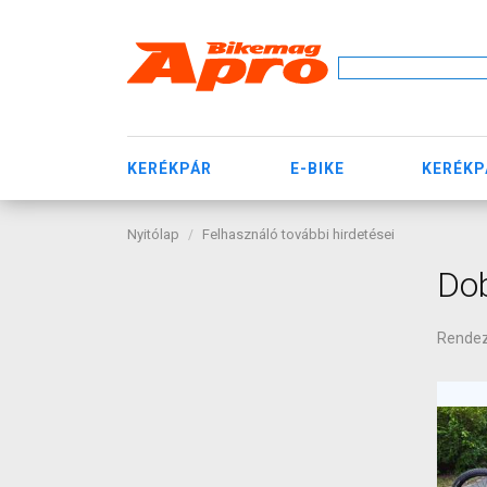
KERÉKPÁR
E-BIKE
KERÉKP
Nyitólap
Felhasználó további hirdetései
Dob
Rende