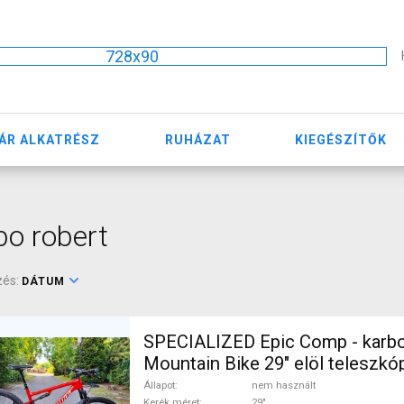
728x90
ÁR ALKATRÉSZ
RUHÁZAT
KIEGÉSZÍTŐK
o robert
zés:
DÁTUM
SPECIALIZED Epic Comp - karb
Mountain Bike 29" elöl teleszk
SLX nem használt ELADÓ
Állapot
nem használt
Kerék méret
29"