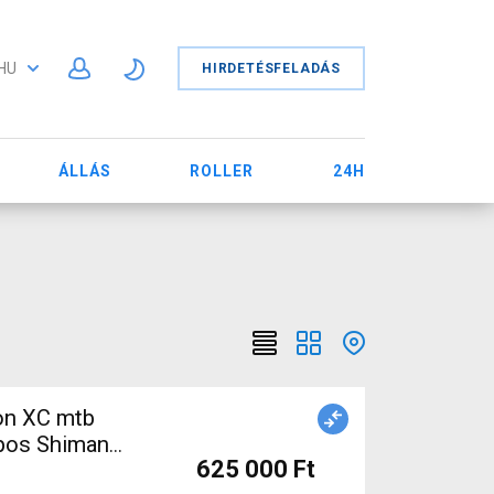
HU
HIRDETÉSFELADÁS
ÁLLÁS
ROLLER
24H
on XC mtb
ópos Shimano
625 000 Ft