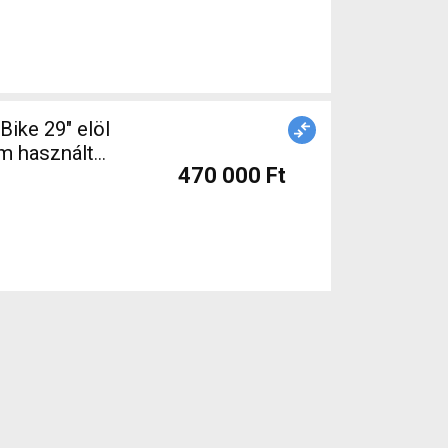
ike 29" elöl
m használt
470 000 Ft