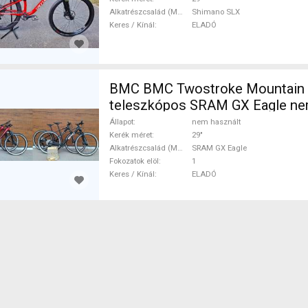
Alkatrészcsalád (MTB)
Shimano SLX
Keres / Kínál
ELADÓ
BMC BMC Twostroke Mountain B
teleszkópos SRAM GX Eagle ne
ELADÓ
Állapot
nem használt
Kerék méret
29"
Alkatrészcsalád (MTB)
SRAM GX Eagle
Fokozatok elöl
1
Keres / Kínál
ELADÓ