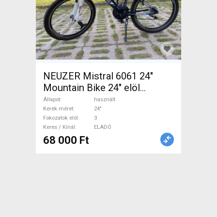
NEUZER Mistral 6061 24"
Mountain Bike 24" elöl
teleszkópos használt ELADÓ
Állapot
használt
Kerék méret
24"
Fokozatok elöl
3
Keres / Kínál
ELADÓ
68 000 Ft