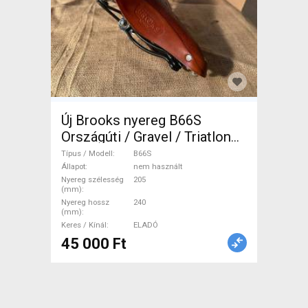
Új Brooks nyereg B66S
Országúti / Gravel / Triatlon
Alkatrész, Országúti Nyereg /
Típus / Modell
B66S
Nyeregcső nem használt
Állapot
nem használt
Nyereg szélesség
205
ELADÓ
(mm)
Nyereg hossz
240
(mm)
Keres / Kínál
ELADÓ
45 000 Ft