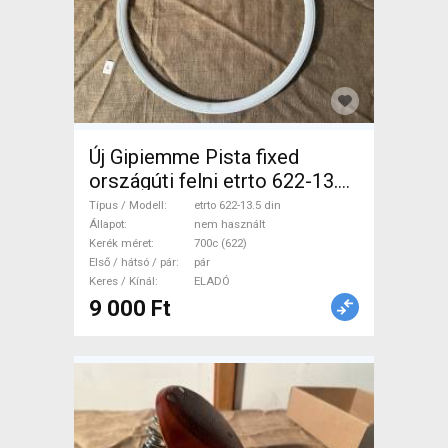
Új Gipiemme Pista fixed
országúti felni etrto 622-13.5
din Országúti / Gravel /
Típus / Modell
etrto 622-13.5 din
Triatlon Alkatrész, Országúti
Állapot
nem használt
Kerék méret
700c (622)
Kerék / Felni / Gumi 700c
Első / hátsó / pár
pár
(622) nem használt ELADÓ
Keres / Kínál
ELADÓ
9 000 Ft