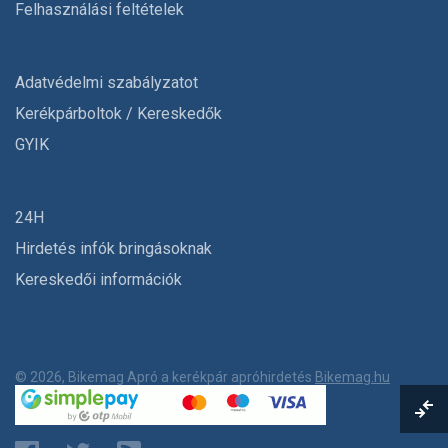
Felhasználási feltételek
Adatvédelmi szabályzatot
Kerékpárboltok / Kereskedők
GYIK
24H
Hirdetés infók bringásoknak
Kereskedői információk
© 2026, Bikemag Apró a kerékpár apróhirdetés
Bikemag.hu