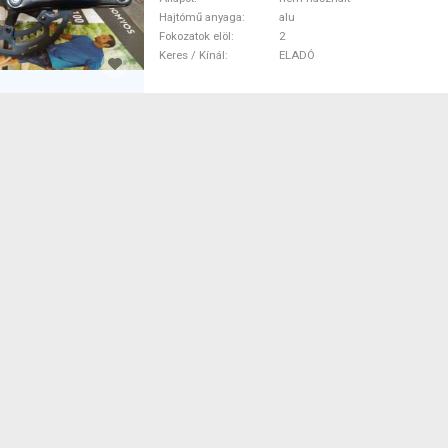
Hajtómű anyaga
alu
Fokozatok elöl
2
Keres / Kínál
ELADÓ