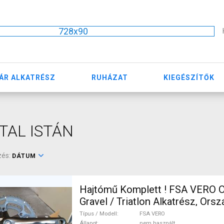
728x90
ÁR ALKATRÉSZ
RUHÁZAT
KIEGÉSZÍTŐK
TAL ISTÁN
zés:
DÁTUM
Hajtómű Komplett ! FSA VERO O
Gravel / Triatlon Alkatrész, Orsz
Hajtásrendszer nem használt 
Típus / Modell
FSA VERO
Állapot
nem használt