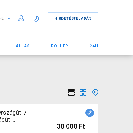
HU
HIRDETÉSFELADÁS
ÁLLÁS
ROLLER
24H
rszágúti /
ágúti
30 000 Ft
ELADÓ