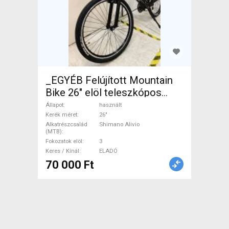
_EGYÉB Felújított Mountain
Bike 26" elöl teleszkópos
Shimano Alivio használt
Állapot
használt
ELADÓ
Kerék méret
26"
Alkatrészcsalád
Shimano Alivio
(MTB)
Fokozatok elöl
3
Keres / Kínál
ELADÓ
70 000 Ft