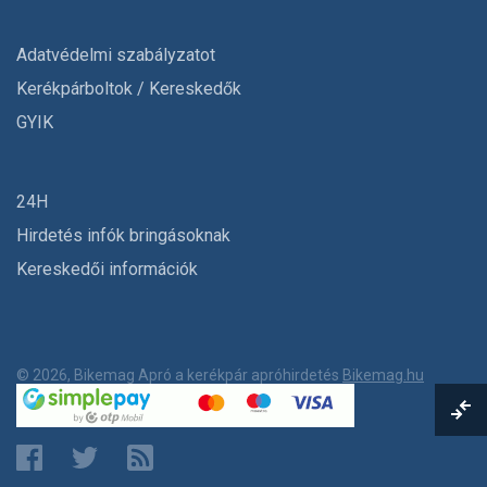
Adatvédelmi szabályzatot
Kerékpárboltok / Kereskedők
GYIK
24H
Hirdetés infók bringásoknak
Kereskedői információk
© 2026, Bikemag Apró a kerékpár apróhirdetés
Bikemag.hu