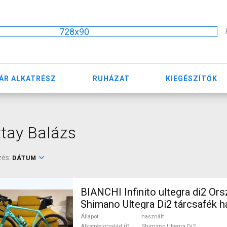
728x90
ÁR ALKATRÉSZ
RUHÁZAT
KIEGÉSZÍTŐK
tay Balázs
zés:
DÁTUM
BIANCHI Infinito ultegra di2 Ors
Shimano Ultegra Di2 tárcsafék h
ELADÓ
Állapot
használt
Alkatrészcsalád (Outi)
Shimano Ultegra Di2