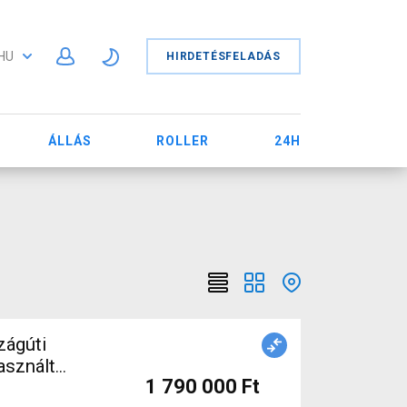
HU
HIRDETÉSFELADÁS
ÁLLÁS
ROLLER
24H
zágúti
asznált
1 790 000 Ft