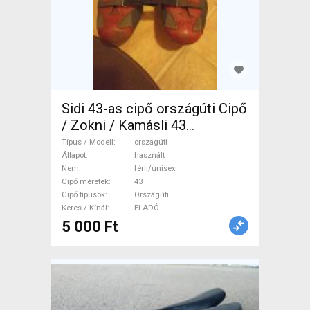
Sidi 43-as cipő országúti Cipő
/ Zokni / Kamásli 43
Országúti használt
Típus / Modell
országúti
férfi/unisex ELADÓ
Állapot
használt
Nem
férfi/unisex
Cipő méretek
43
Cipő típusok
Országúti
Keres / Kínál
ELADÓ
5 000 Ft