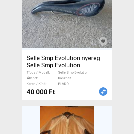
Selle Smp Evolution nyereg
Selle Smp Evolution
Országúti / Gravel / Triatlon
Típus / Modell
Selle Smp Evolution
Alkatrész, Országúti Nyereg /
Állapot
használt
Keres / Kínál
ELADÓ
Nyeregcső használt ELADÓ
40 000 Ft