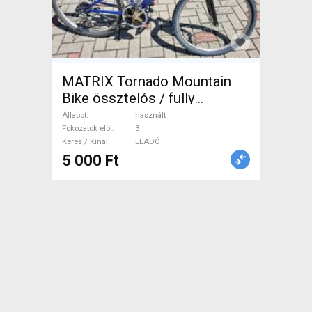
MATRIX Tornado Mountain
Bike össztelós / fully
használt ELADÓ
Állapot
használt
Fokozatok elöl
3
Keres / Kínál
ELADÓ
5 000 Ft