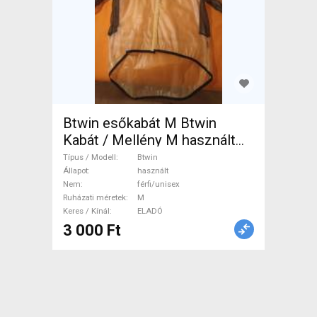
Btwin esőkabát M Btwin
Kabát / Mellény M használt
férfi/unisex ELADÓ
Típus / Modell
Btwin
Állapot
használt
Nem
férfi/unisex
Ruházati méretek
M
Keres / Kínál
ELADÓ
3 000 Ft