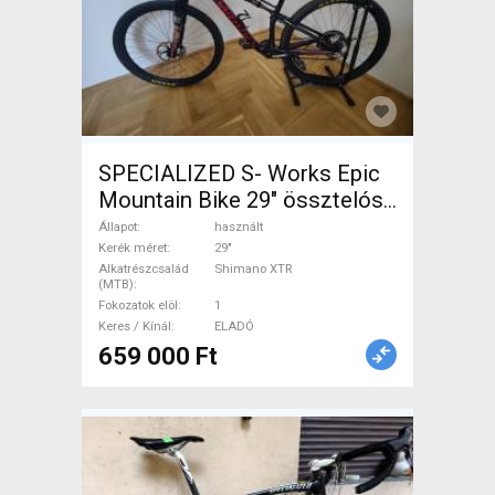
SPECIALIZED S- Works Epic
Mountain Bike 29" össztelós
/ fully Shimano XTR használt
Állapot
használt
ELADÓ
Kerék méret
29"
Alkatrészcsalád
Shimano XTR
(MTB)
Fokozatok elöl
1
Keres / Kínál
ELADÓ
659 000 Ft