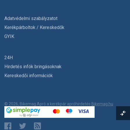
Adatvédelmi szabályzatot
Kerékpárboltok / Kereskedők
GYIK
24H
Hirdetés infók bringásoknak
Kereskedői információk
© 2026, Bikemag Apró a kerékpár apróhirdetés
Bikemag.hu