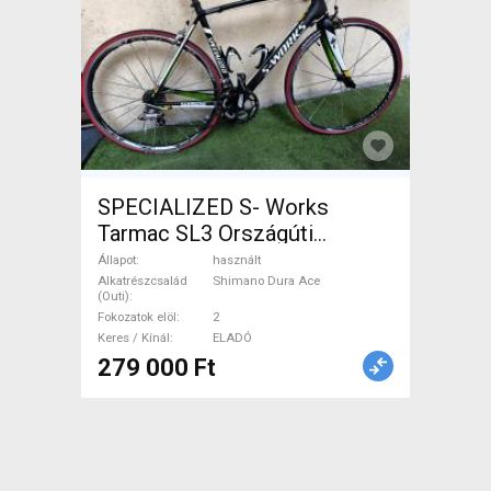
SPECIALIZED S- Works
Tarmac SL3 Országúti
Shimano Dura Ace patkófék
Állapot
használt
használt ELADÓ
Alkatrészcsalád
Shimano Dura Ace
(Outi)
Fokozatok elöl
2
Keres / Kínál
ELADÓ
279 000 Ft