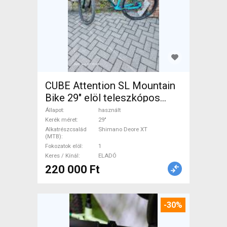
CUBE Attention SL Mountain
Bike 29" elöl teleszkópos
Shimano Deore XT használt
Állapot
használt
ELADÓ
Kerék méret
29"
Alkatrészcsalád
Shimano Deore XT
(MTB)
Fokozatok elöl
1
Keres / Kínál
ELADÓ
220 000 Ft
-30%