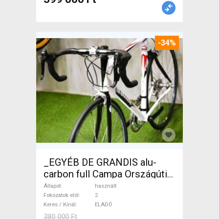
-34%
_EGYÉB DE GRANDIS alu-
carbon full Campa Országúti
használt ELADÓ
Állapot
használt
Fokozatok elöl
2
Keres / Kínál
ELADÓ
380 000 Ft