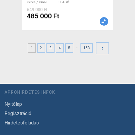
Keres / Kínál
ELADÓ
649 000 Ft
485 000 Ft
›
-
1
2
3
4
5
153
APRÓHIRDETÉS INFÓK
Nyitólap
Regisztráció
Hirdetésfeladás