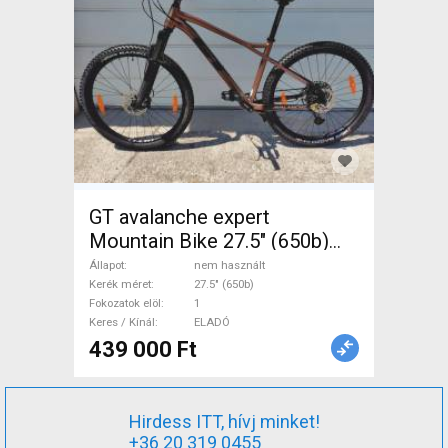
GT avalanche expert
Mountain Bike 27.5" (650b)
elöl teleszkópos nem
Állapot
nem használt
használt ELADÓ
Kerék méret
27.5" (650b)
Fokozatok elöl
1
Keres / Kínál
ELADÓ
439 000 Ft
Hirdess ITT, hívj minket!
+36 20 319 0455