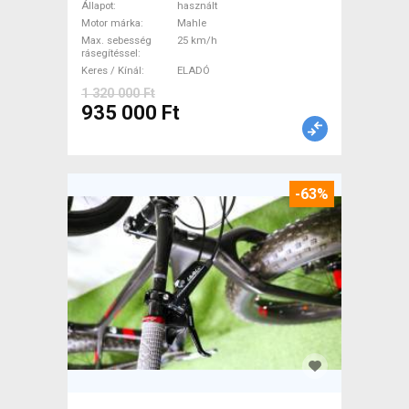
kerekek XL Elektromos
Állapot
használt
Országúti / Gravel Mahle
Motor márka
Mahle
Max. sebesség
25 km/h
használt ELADÓ
rásegítéssel
Keres / Kínál
ELADÓ
1 320 000 Ft
935 000 Ft
-63%