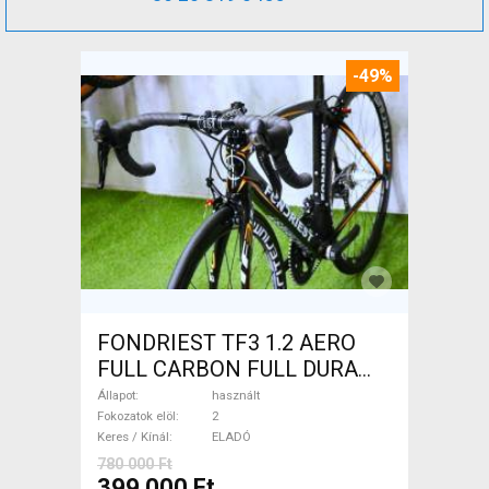
-49%
FONDRIEST TF3 1.2 AERO
FULL CARBON FULL DURA
ACE Országúti patkófék
Állapot
használt
használt ELADÓ
Fokozatok elöl
2
Keres / Kínál
ELADÓ
780 000 Ft
399 000 Ft