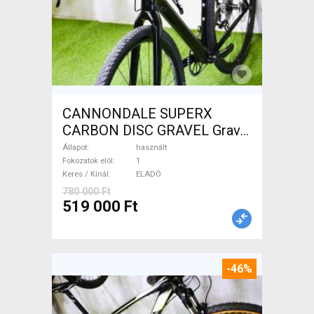
CANNONDALE SUPERX
CARBON DISC GRAVEL Gravel
/ CX tárcsafék használt
Állapot
használt
ELADÓ
Fokozatok elöl
1
Keres / Kínál
ELADÓ
780 000 Ft
519 000 Ft
-46%