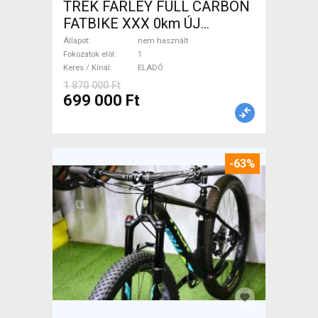
TREK FARLEY FULL CARBON
FATBIKE XXX 0km ÚJ
WAMPA CF Fatbike nem
Állapot
nem használt
használt ELADÓ
Fokozatok elöl
1
Keres / Kínál
ELADÓ
1 870 000 Ft
699 000 Ft
-63%