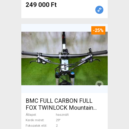
249 000 Ft
-25%
BMC FULL CARBON FULL
FOX TWINLOCK Mountain
Bike 29" össztelós / fully
Állapot
használt
használt ELADÓ
Kerék méret
29"
Fokozatok elöl
2