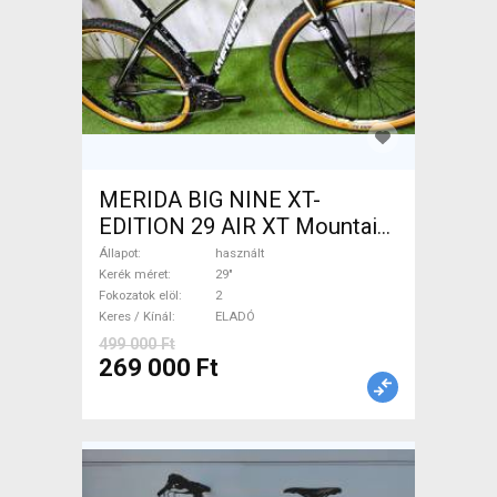
MERIDA BIG NINE XT-
EDITION 29 AIR XT Mountain
Bike 29" elöl teleszkópos
Állapot
használt
használt ELADÓ
Kerék méret
29"
Fokozatok elöl
2
Keres / Kínál
ELADÓ
499 000 Ft
269 000 Ft