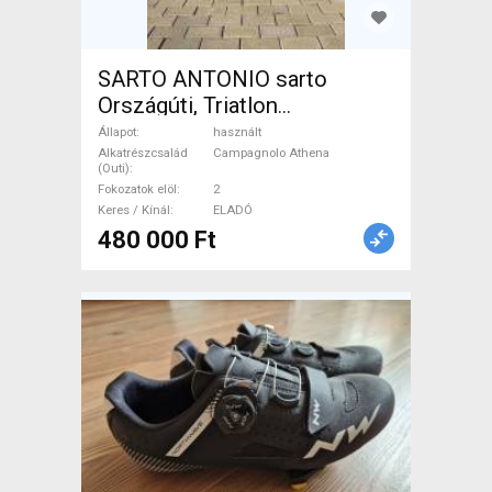
SARTO ANTONIO sarto
Országúti, Triatlon
Campagnolo Athena patkófék
Állapot
használt
használt ELADÓ
Alkatrészcsalád
Campagnolo Athena
(Outi)
Fokozatok elöl
2
Keres / Kínál
ELADÓ
480 000 Ft