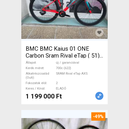
BMC BMC Kaius 01 ONE
Carbon Sram Rival eTap ( 51)
Gravel / CX SRAM Rival eTap
Állapot
új / garanciával
AXS tárcsafék új / garanciával
Kerék méret
700c (622)
Alkatrészcsalád
SRAM Rival eTap AXS
ELADÓ
(Outi)
Fokozatok elöl
2
Keres / Kínál
ELADÓ
1 199 000 Ft
-49%