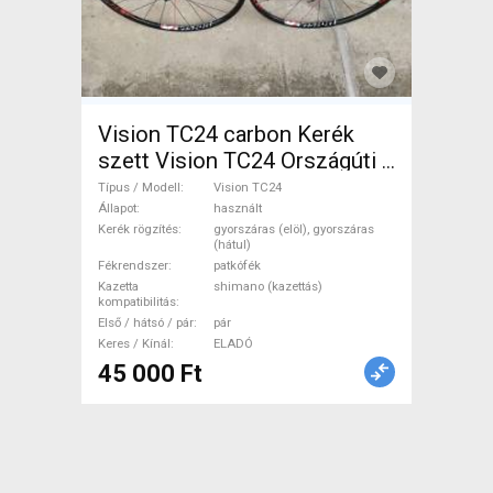
Vision TC24 carbon Kerék
szett Vision TC24 Országúti /
Gravel / Triatlon Alkatrész,
Típus / Modell
Vision TC24
Országúti Kerék / Felni / Gumi
Állapot
használt
Kerék rögzítés
gyorszáras (elöl), gyorszáras
használt ELADÓ
(hátul)
Fékrendszer
patkófék
Kazetta
shimano (kazettás)
kompatibilitás
Első / hátsó / pár
pár
Keres / Kínál
ELADÓ
45 000 Ft