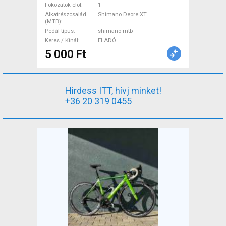
Fokozatok elöl
1
Hajtásrendszer használt
Alkatrészcsalád
Shimano Deore XT
ELADÓ
(MTB)
Pedál típus
shimano mtb
Keres / Kínál
ELADÓ
5 000 Ft
Hirdess ITT, hívj minket!
+36 20 319 0455