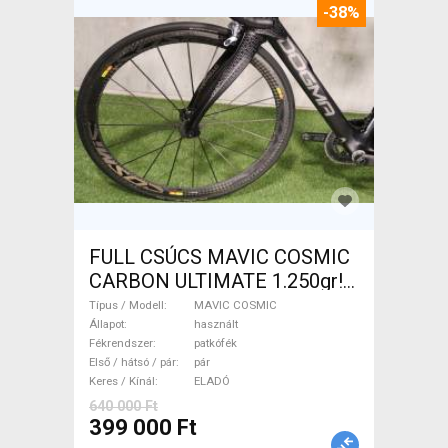
-38%
FULL CSÚCS MAVIC COSMIC
CARBON ULTIMATE 1.250gr!
MAVIC COSMIC Országúti /
Típus / Modell
MAVIC COSMIC
Gravel / Triatlon Alkatrész,
Állapot
használt
Fékrendszer
patkófék
Országúti Kerék / Felni / Gumi
Első / hátsó / pár
pár
használt ELADÓ
Keres / Kínál
ELADÓ
640 000 Ft
399 000 Ft