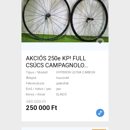
AKCIÓS 250e KP! FULL
CSÚCS CAMPAGNOLO
HYPERON ULTRA CARBON
Típus / Modell
HYPERON ULTRA CARBON
1.350gr! HYPERON ULTRA
Állapot
használt
Fékrendszer
patkófék
CARBON Országúti / Gravel /
Első / hátsó / pár
pár
Triatlon Alkatrész, Országúti
Keres / Kínál
ELADÓ
Kerék / Felni / Gumi használt
489 000 Ft
ELADÓ
250 000 Ft