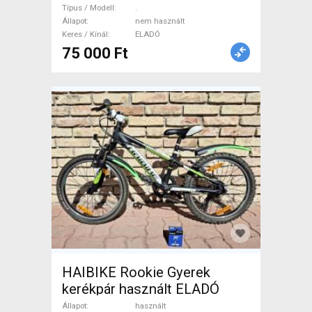
11speed, 11-26t. Nagyon
Típus / Modell
.
könnyű! . Országúti / Gravel /
Állapot
nem használt
Keres / Kínál
ELADÓ
Triatlon Alkatrész, Országúti
75 000 Ft
Hajtásrendszer nem használt
ELADÓ
HAIBIKE Rookie Gyerek
kerékpár használt ELADÓ
Állapot
használt