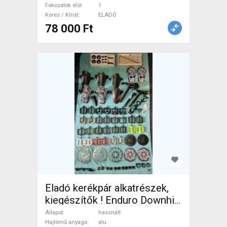
Fokozatok elöl
1
Keres / Kínál
ELADÓ
78 000 Ft
Eladó kerékpár alkatrészek,
kiegészítők ! Enduro Downhill
MTB Mountain Bike
Állapot
használt
Alkatrész, MTB
Hajtómű anyaga
alu