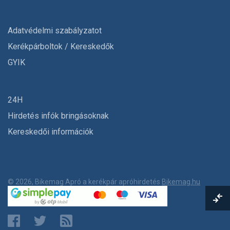
Adatvédelmi szabályzatot
Kerékpárboltok / Kereskedők
GYIK
24H
Hirdetés infók bringásoknak
Kereskedői információk
© 2026, Bikemag Apró a kerékpár apróhirdetés
Bikemag.hu