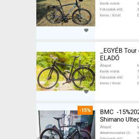
Kerék méret
2
Fokozatok elöl
3
Keres / Kínál
_EGYÉB Tour d
ELADÓ
Állapot
h
Kerék méret
7
Fokozatok elöl
1
Keres / Kínál
-15%
BMC -15%2027
Shimano Ulteg
Állapot
ú
Alkatrészcsalád (Outi)
S
Fokozatok elöl
2