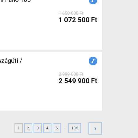
1 650 000 Ft
1 072 500 Ft
zágúti /
2 999 000 Ft
2 549 900 Ft
›
-
1
2
3
4
5
136