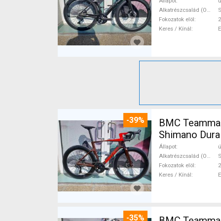
Állapot
ú
Alkatrészcsalád (Outi)
S
Fokozatok elöl
2
Keres / Kínál
-39%
BMC Teammach
Shimano Dura 
Állapot
ú
Alkatrészcsalád (Outi)
S
Fokozatok elöl
2
Keres / Kínál
-35%
BMC Teammach