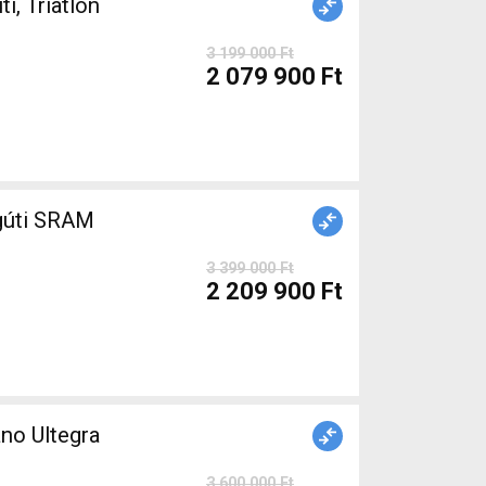
 Triatlon
3 199 000 Ft
2 079 900 Ft
gúti SRAM
3 399 000 Ft
2 209 900 Ft
no Ultegra
3 600 000 Ft