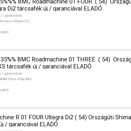
%%% BMC Roadmachine 01 FOUR ( 54) Országúti,
ra Di2 tárcsafék új / garanciával ELADÓ
j / garanciával
himano Ultegra Di2
ELADÓ
-35%% BMC Roadmachine 01 THREE ( 54) Orszá
S tárcsafék új / garanciával ELADÓ
j / garanciával
RAM Force eTap AXS
ELADÓ
ne R 01 FOUR Ultegra Di2 ( 54) Országúti Shima
új / garanciával ELADÓ