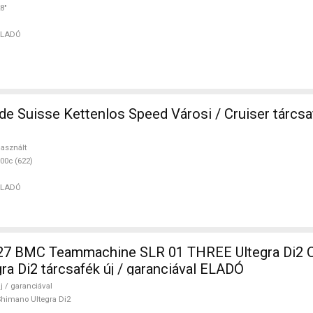
8"
ELADÓ
e Suisse Kettenlos Speed Városi / Cruiser tárcsa
asznált
00c (622)
ELADÓ
 BMC Teammachine SLR 01 THREE Ultegra Di2 O
ra Di2 tárcsafék új / garanciával ELADÓ
j / garanciával
himano Ultegra Di2