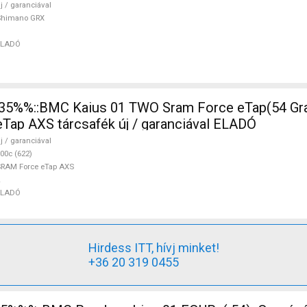
j / garanciával
Shimano GRX
ELADÓ
ap AXS tárcsafék új / garanciával ELADÓ
j / garanciával
00c (622)
RAM Force eTap AXS
ELADÓ
Hirdess ITT, hívj minket!
+36 20 319 0455