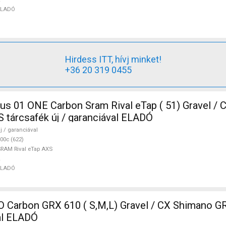
ELADÓ
Hirdess ITT, hívj minket!
+36 20 319 0455
ONE Carbon Sram Rival eTap ( 51) Gravel / CX SRAM
S tárcsafék új / garanciával ELADÓ
j / garanciával
00c (622)
RAM Rival eTap AXS
ELADÓ
Carbon GRX 610 ( S,M,L) Gravel / CX Shimano GR
val ELADÓ