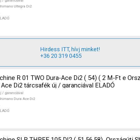
j / garanciával
himano Ultegra Di2
ELADÓ
Hirdess ITT, hívj minket!
+36 20 319 0455
ine R 01 TWO Dura-Ace Di2 ( 54) ( 2 M-Ft e Orsz
Ace Di2 tárcsafék új / garanciával ELADÓ
j / garanciával
himano Dura Ace Di2
ELADÓ
ine SLR THREE 105 DI2 ( 51,56,58) Országúti S