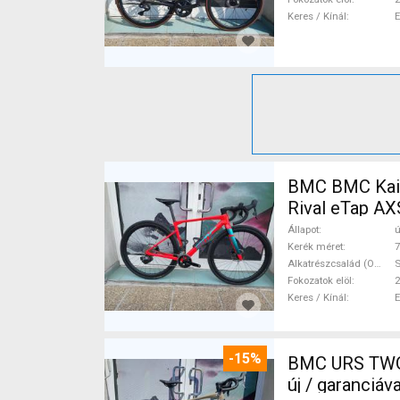
Keres / Kínál
BMC BMC Kaius 01 
Rival eTap AX
Állapot
ú
Kerék méret
7
Alkatrészcsalád (Outi)
S
Fokozatok elöl
2
Keres / Kínál
-15%
BMC URS TWO 
új / garanciá