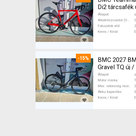
Di2 tárcsafék 
Állapot
ú
Alkatrészcsalád (Outi)
S
Fokozatok elöl
2
Keres / Kínál
-15%
BMC 2027 BMC
Gravel TQ új 
Állapot
ú
Motor márka
Max. sebesség rásegítéssel
Akku kapacitás
0
Keres / Kínál