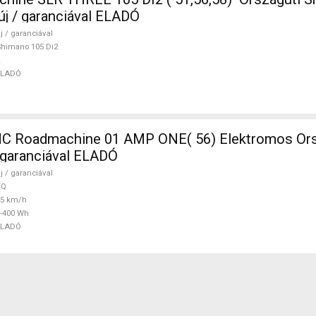
új / garanciával ELADÓ
j / garanciával
himano 105 Di2
ELADÓ
 Roadmachine 01 AMP ONE( 56) Elektromos Ors
/ garanciával ELADÓ
j / garanciával
TQ
25 km/h
-400 Wh
ELADÓ