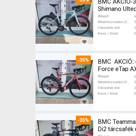
BMC AKCIÓ-35
Shimano Ulteg
Állapot
ú
Alkatrészcsalád (Outi)
S
Fokozatok elöl
2
Keres / Kínál
-35%
BMC AKCIÓ::
Force eTap AX
Állapot
ú
Alkatrészcsalád (Outi)
S
Fokozatok elöl
2
Keres / Kínál
-35%
BMC Teammachi
Di2 tárcsafék 