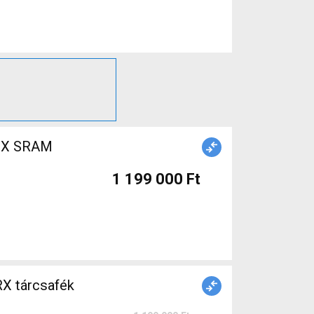
1 199 000 Ft
X tárcsafék