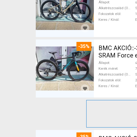
Állapot
ú
Alkatrészcsalád (Outi)
Fokozatok elöl
1
Keres / Kínál
-35%
BMC AKCIÓ::-35%%::BMC Kaius 01 TWO Sram Force eTap(54 Gravel / CX
SRAM Force eT
Állapot
ú
Kerék méret
7
Alkatrészcsalád (Outi)
S
Fokozatok elöl
2
Keres / Kínál
-35%