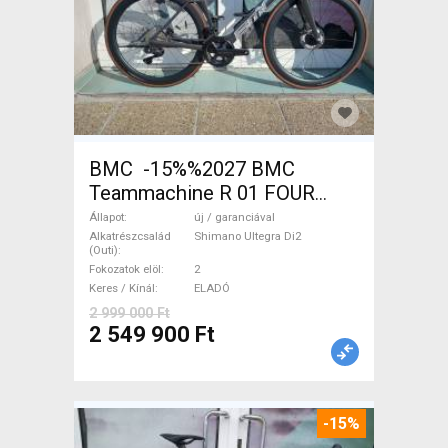
BMC -15%%2027 BMC
Teammachine R 01 FOUR
(56,58) Országúti Shimano
Állapot
új / garanciával
Ultegra Di2 tárcsafék új /
Alkatrészcsalád
Shimano Ultegra Di2
(Outi)
garanciával ELADÓ
Fokozatok elöl
2
Keres / Kínál
ELADÓ
2 999 000 Ft
2 549 900 Ft
-15%