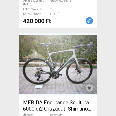
Alkatrészcsalád
SRAM GX Eagle
(MTB)
Fokozatok elöl
1
Keres / Kínál
ELADÓ
420 000 Ft
MERIDA Endurance Scultura
6000 di2 Országúti Shimano
105 Di2 tárcsafék használt
Állapot
használt