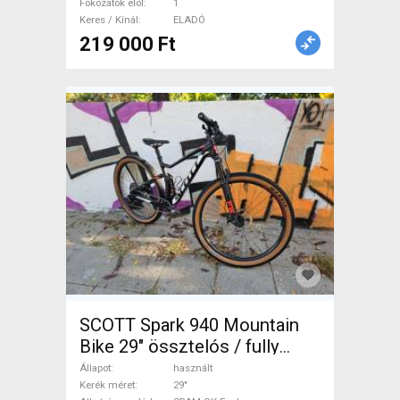
Fokozatok elöl
1
Keres / Kínál
ELADÓ
219 000 Ft
SCOTT Spark 940 Mountain
Bike 29" össztelós / fully
SRAM GX Eagle használt
Állapot
használt
ELADÓ
Kerék méret
29"