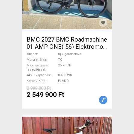
BMC 2027 BMC Roadmachine
01 AMP ONE( 56) Elektromos
Országúti / Gravel TQ új /
Állapot
új / garanciával
garanciával ELADÓ
Motor márka
TQ
Max. sebesség
25 km/h
rásegítéssel
Akku kapacitás
0-400 Wh
Keres / Kínál
ELADÓ
2 999 000 Ft
2 549 900 Ft