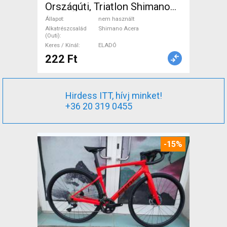
Országúti, Triatlon Shimano
Acera tárcsafék nem használt
Állapot
nem használt
ELADÓ
Alkatrészcsalád
Shimano Acera
(Outi)
Keres / Kínál
ELADÓ
222 Ft
Hirdess ITT, hívj minket!
+36 20 319 0455
-15%