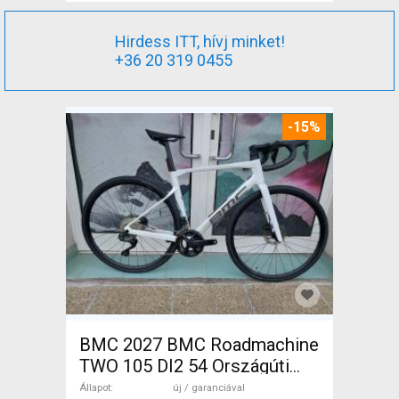
Hirdess ITT, hívj minket!
+36 20 319 0455
-15%
BMC 2027 BMC Roadmachine
TWO 105 DI2 54 Országúti
Shimano 105 Di2 tárcsafék új
Állapot
új / garanciával