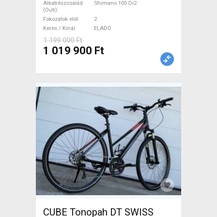
/ garanciával ELADÓ
Alkatrészcsalád
Shimano 105 Di2
(Outi)
Fokozatok elöl
2
Keres / Kínál
ELADÓ
1 199 000 Ft
1 019 900 Ft
CUBE Tonopah DT SWISS