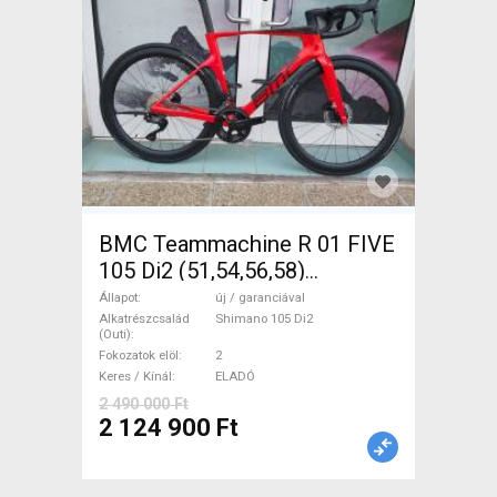
BMC Teammachine R 01 FIVE
105 Di2 (51,54,56,58)
Országúti Shimano 105 Di2
Állapot
új / garanciával
tárcsafék új / garanciával
Alkatrészcsalád
Shimano 105 Di2
(Outi)
ELADÓ
Fokozatok elöl
2
Keres / Kínál
ELADÓ
2 490 000 Ft
2 124 900 Ft