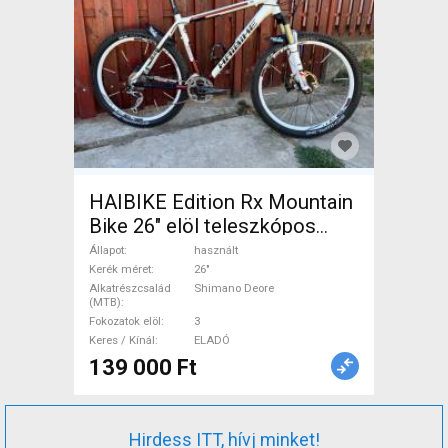
HAIBIKE Edition Rx Mountain
Bike 26" elöl teleszkópos
Shimano Deore használt
Állapot
használt
ELADÓ
Kerék méret
26"
Alkatrészcsalád
Shimano Deore
(MTB)
Fokozatok elöl
3
Keres / Kínál
ELADÓ
139 000 Ft
Hirdess ITT, hívj minket!