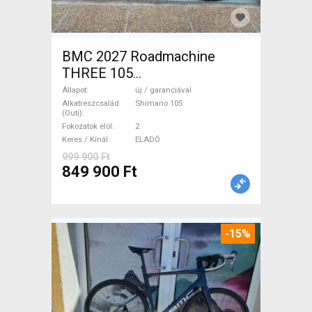
BMC 2027 Roadmachine
THREE 105
(47,51,54,56,58,61) Országúti
Állapot
új / garanciával
Shimano 105 tárcsafék új /
Alkatrészcsalád
Shimano 105
(Outi)
garanciával ELADÓ
Fokozatok elöl
2
Keres / Kínál
ELADÓ
999 900 Ft
849 900 Ft
-15%