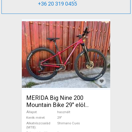
+36 20 319 0455
MERIDA Big Nine 200
Mountain Bike 29" elöl
teleszkópos Shimano Cues
Állapot
használt
használt ELADÓ
Kerék méret
29"
Alkatrészcsalád
Shimano Cues
(MTB)