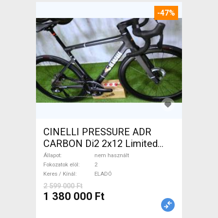
-47%
CINELLI PRESSURE ADR
CARBON Di2 2x12 Limited
1of50 0km ÚJ! Országúti
Állapot
nem használt
tárcsafék nem használt
Fokozatok elöl
2
Keres / Kínál
ELADÓ
ELADÓ
2 599 000 Ft
1 380 000 Ft