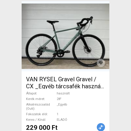
VAN RYSEL Gravel Gravel /
CX _Egyéb tárcsafék használt
ELADÓ
Állapot
használt
Kerék méret
28"
Alkatrészcsalád
_Egyéb
(Outi)
Fokozatok elöl
1
Keres / Kínál
ELADÓ
229 000 Ft