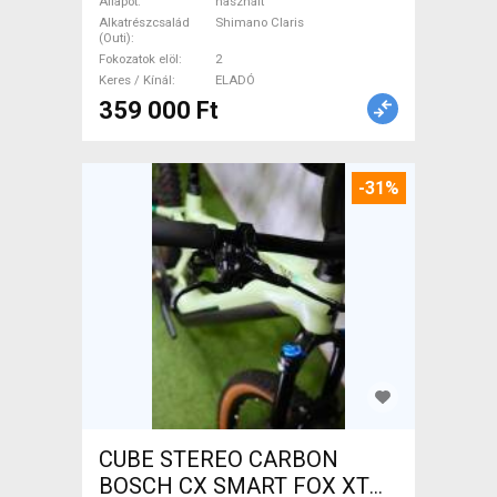
Claris tárcsafék használt
Állapot
használt
ELADÓ
Alkatrészcsalád
Shimano Claris
(Outi)
Fokozatok elöl
2
Keres / Kínál
ELADÓ
359 000 Ft
-31%
CUBE STEREO CARBON
BOSCH CX SMART FOX XT