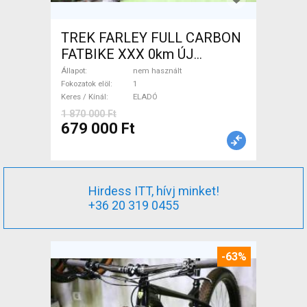
TREK FARLEY FULL CARBON
FATBIKE XXX 0km ÚJ
WAMPA CF Fatbike nem
Állapot
nem használt
használt ELADÓ
Fokozatok elöl
1
Keres / Kínál
ELADÓ
1 870 000 Ft
679 000 Ft
Hirdess ITT, hívj minket!
+36 20 319 0455
-63%