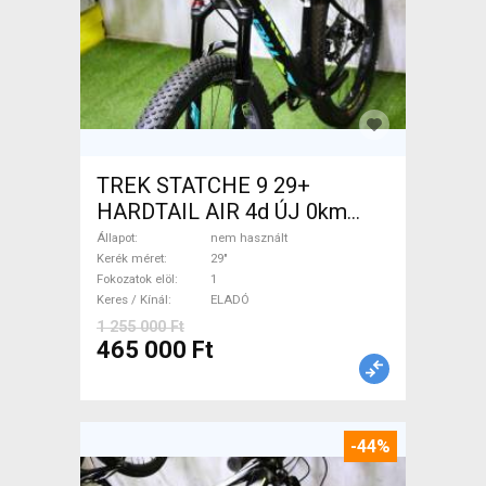
TREK STATCHE 9 29+
HARDTAIL AIR 4d ÚJ 0km
M/L Mountain Bike 29" elöl
Állapot
nem használt
teleszkópos nem használt
Kerék méret
29"
Fokozatok elöl
1
ELADÓ
Keres / Kínál
ELADÓ
1 255 000 Ft
465 000 Ft
-44%