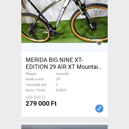
MERIDA BIG NINE XT-
EDITION 29 AIR XT Mountain
Bike 29" elöl teleszkópos
Állapot
használt
használt ELADÓ
Kerék méret
29"
Fokozatok elöl
2
Keres / Kínál
ELADÓ
499 000 Ft
279 000 Ft