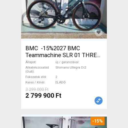
BMC -15%2027 BMC
Teammachine SLR 01 THREE
Ultegra Di2 Országúti
Állapot
új / garanciával
Shimano Ultegra Di2 tárcsafék
Alkatrészcsalád
Shimano Ultegra Di2
(Outi)
új / garanciával ELADÓ
Fokozatok elöl
2
Keres / Kínál
ELADÓ
3 299 000 Ft
2 799 900 Ft
-15%