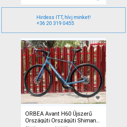
Hirdess ITT, hívj minket!
+36 20 319 0455
ORBEA Avant H60 Újszerű
Országúti Országúti Shimano