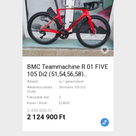
BMC Teammachine R 01 FIVE
105 Di2 (51,54,56,58)
Országúti Shimano 105 Di2
Állapot
új / garanciával
tárcsafék új / garanciával
Alkatrészcsalád
Shimano 105 Di2
(Outi)
ELADÓ
Fokozatok elöl
2
Keres / Kínál
ELADÓ
2 490 000 Ft
2 124 900 Ft