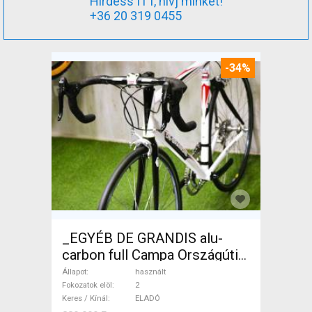
Hirdess ITT, hívj minket!
+36 20 319 0455
-34%
_EGYÉB DE GRANDIS alu-
carbon full Campa Országúti
használt ELADÓ
Állapot
használt
Fokozatok elöl
2
Keres / Kínál
ELADÓ