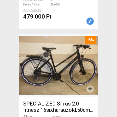
Keres / Kínál
ELADÓ
649 000 Ft
479 000 Ft
-6%
SPECIALIZED Sirrus 2.0
fitnesz,16sp,haragzöld,50cm,újszerű
Trekking/cross tárcsafék
Állapot
használt