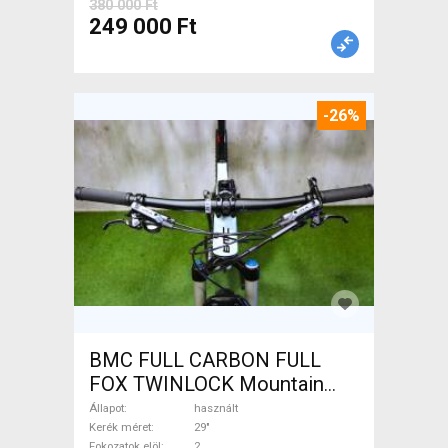
380 000 Ft
249 000 Ft
-26%
BMC FULL CARBON FULL
FOX TWINLOCK Mountain
Bike 29" össztelós / fully
Állapot
használt
használt ELADÓ
Kerék méret
29"
Fokozatok elöl
2