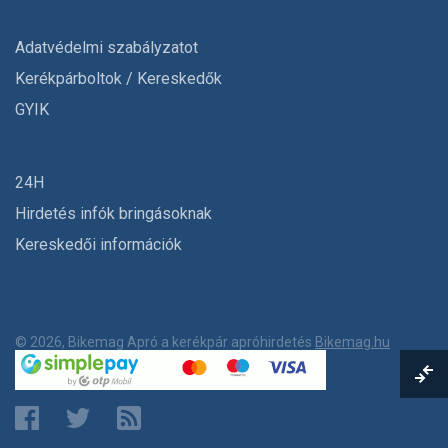
Adatvédelmi szabályzatot
Kerékpárboltok / Kereskedők
GYIK
24H
Hirdetés infók bringásoknak
Kereskedői információk
© 2026, Bikemag Apró a kerékpár apróhirdetés
Bikemag.hu