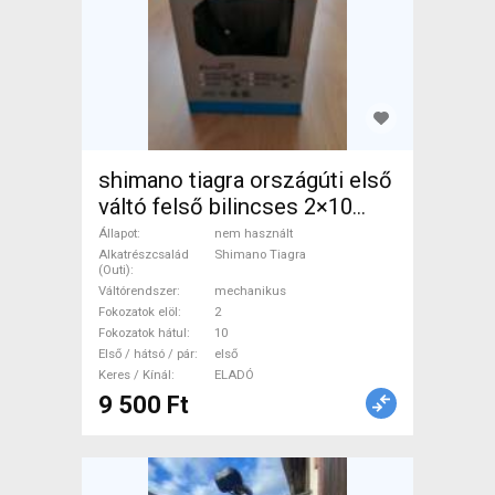
shimano tiagra országúti első
váltó felső bilincses 2×10
tiagra fd4700 Országúti /
Állapot
nem használt
Gravel / Triatlon Alkatrész,
Alkatrészcsalád
Shimano Tiagra
(Outi)
Országúti / Gravel Váltó /
Váltórendszer
mechanikus
Váltórendszer / DI2
Fokozatok elöl
2
Fokozatok hátul
10
mechanikus Shimano Tiagra
Első / hátsó / pár
első
nem használt ELADÓ
Keres / Kínál
ELADÓ
9 500 Ft