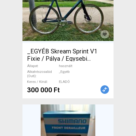
_EGYÉB Skream Sprint V1
Fixie / Pálya / Egysebi
tárcsafék használt ELADÓ
Állapot
használt
Alkatrészcsalád
_Egyéb
(Outi)
Keres / Kínál
ELADÓ
300 000 Ft