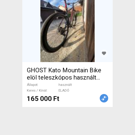
GHOST Kato Mountain Bike
elöl teleszkópos használt
ELADÓ
Állapot
használt
Keres / Kínál
ELADÓ
165 000 Ft