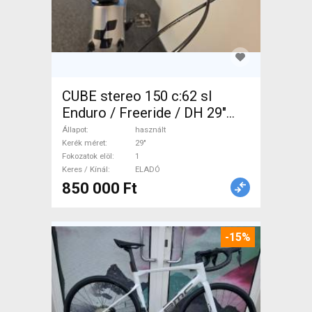
CUBE stereo 150 c:62 sl
Enduro / Freeride / DH 29"
használt ELADÓ
Állapot
használt
Kerék méret
29"
Fokozatok elöl
1
Keres / Kínál
ELADÓ
850 000 Ft
-15%