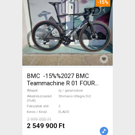
-15%
BMC -15%%2027 BMC
Teammachine R 01 FOUR
(56,58) Országúti Shimano
Állapot
új / garanciával
Ultegra Di2 tárcsafék új /
Alkatrészcsalád
Shimano Ultegra Di2
(Outi)
garanciával ELADÓ
Fokozatok elöl
2
Keres / Kínál
ELADÓ
2 999 000 Ft
2 549 900 Ft