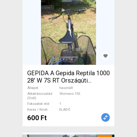
GEPIDA A Gepida Reptila 1000
28' W 7S RT Országúti
Shimano 105 használt ELADÓ
Állapot
használt
Alkatrészcsalád
Shimano 105
(Outi)
Fokozatok elöl
1
Keres / Kínál
ELADÓ
600 Ft