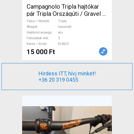
Campagnolo Tripla hajtókar
pár Tripla Országúti / Gravel /
Triatlon Alkatrész, Országúti
Típus / Modell
Tripla
Hajtásrendszer használt
Állapot
használt
Hajtómű anyaga
alu
ELADÓ
Fokozatok elöl
3
Keres / Kínál
ELADÓ
15 000 Ft
Hirdess ITT, hívj minket!
+36 20 319 0455