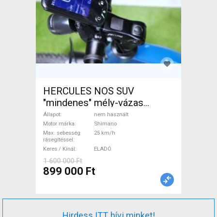
HERCULES NOS SUV
"mindenes" mély-vázas
Elektromos Trekking/cross
Állapot
nem használt
25 km/h Shimano nem
Motor márka
Shimano
Max. sebesség
25 km/h
használt ELADÓ
rásegítéssel
Keres / Kínál
ELADÓ
1 600 000 Ft
899 000 Ft
Hirdess ITT, hívj minket!