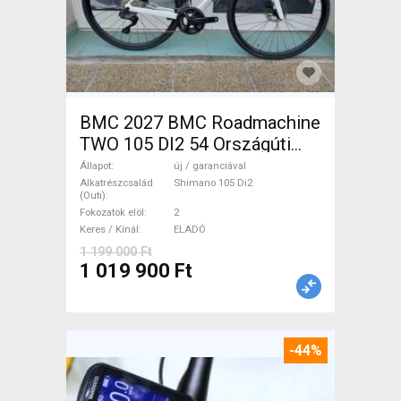
BMC 2027 BMC Roadmachine
TWO 105 DI2 54 Országúti
Shimano 105 Di2 tárcsafék új
Állapot
új / garanciával
/ garanciával ELADÓ
Alkatrészcsalád
Shimano 105 Di2
(Outi)
Fokozatok elöl
2
Keres / Kínál
ELADÓ
1 199 000 Ft
1 019 900 Ft
-44%