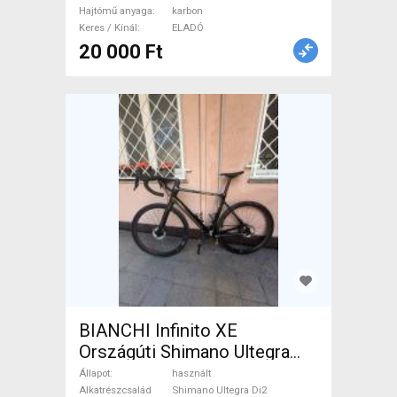
Hajtómű anyaga
karbon
használt ELADÓ
Keres / Kínál
ELADÓ
20 000 Ft
BIANCHI Infinito XE
Országúti Shimano Ultegra
Di2 tárcsafék használt ELADÓ
Állapot
használt
Alkatrészcsalád
Shimano Ultegra Di2