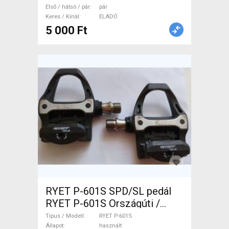
Első / hátsó / pár
pár
Keres / Kínál
ELADÓ
5 000 Ft
RYET P-601S SPD/SL pedál
RYET P-601S Országúti /
Gravel / Triatlon Alkatrész,
Típus / Modell
RYET P-601S
Országúti Hajtásrendszer
Állapot
használt