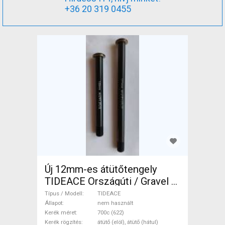
+36 20 319 0455
Új 12mm-es átütőtengely
TIDEACE Országúti / Gravel /
Triatlon Alkatrész, Országúti
Típus / Modell
TIDEACE
Kerék / Felni / Gumi 700c
Állapot
nem használt
Kerék méret
700c (622)
(622) nem használt ELADÓ
Kerék rögzítés
átütő (elöl), átütő (hátul)