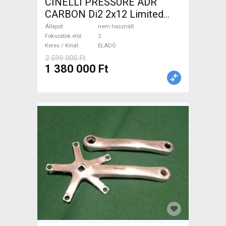
CINELLI PRESSURE ADR
CARBON Di2 2x12 Limited
1of50 0km ÚJ! Országúti
Állapot
nem használt
tárcsafék nem használt
Fokozatok elöl
2
Keres / Kínál
ELADÓ
ELADÓ
2 599 000 Ft
1 380 000 Ft