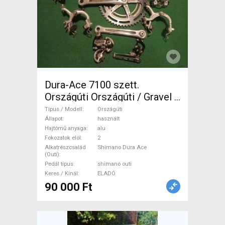
Dura-Ace 7100 szett.
Országúti Országúti / Gravel /
Triatlon Alkatrész, Országúti
Típus / Modell
Országúti
Hajtásrendszer Shimano Dura
Állapot
használt
Hajtómű anyaga
alu
Ace shimano outi használt
Fokozatok elöl
2
ELADÓ
Alkatrészcsalád
Shimano Dura Ace
(Outi)
Pedál típus
shimano outi
Keres / Kínál
ELADÓ
90 000 Ft