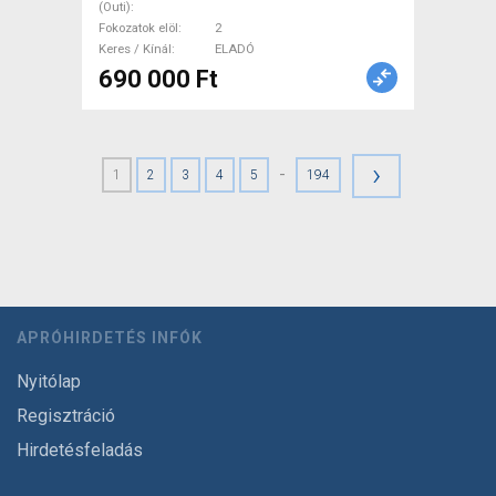
(Outi)
Fokozatok elöl
2
Keres / Kínál
ELADÓ
690 000 Ft
›
-
1
2
3
4
5
194
APRÓHIRDETÉS INFÓK
Nyitólap
Regisztráció
Hirdetésfeladás