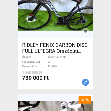
RIDLEY FENIX CARBON DISC
FULL ULTEGRA Országúti
tárcsafék nem használt
Állapot
nem használt
ELADÓ
Fokozatok elöl
2
Keres / Kínál
ELADÓ
1 540 000 Ft
739 000 Ft
-41%