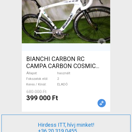
BIANCHI CARBON RC
CAMPA CARBON COSMIC
Országúti használt ELADÓ
Állapot
használt
Fokozatok elöl
2
Keres / Kínál
ELADÓ
680 000 Ft
399 000 Ft
Hirdess ITT, hívj minket!
+36 20 319 0455