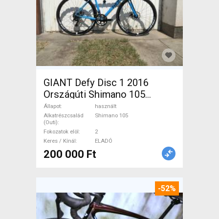
GIANT Defy Disc 1 2016
Országúti Shimano 105
tárcsafék használt ELADÓ
Állapot
használt
Alkatrészcsalád
Shimano 105
(Outi)
Fokozatok elöl
2
Keres / Kínál
ELADÓ
200 000 Ft
-52%