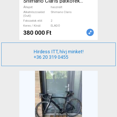
Shimano Claris patkófék
használt ELADÓ
Állapot
használt
Alkatrészcsalád
Shimano Claris
(Outi)
Fokozatok elöl
2
Keres / Kínál
ELADÓ
380 000 Ft
Hirdess ITT, hívj minket!
+36 20 319 0455