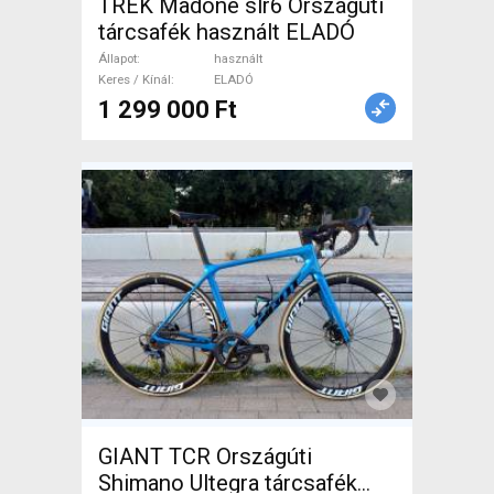
TREK Madone slr6 Országúti
tárcsafék használt ELADÓ
Állapot
használt
Keres / Kínál
ELADÓ
1 299 000 Ft
GIANT TCR Országúti
Shimano Ultegra tárcsafék