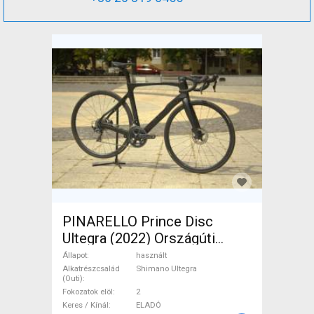
PINARELLO Prince Disc
Ultegra (2022) Országúti
Shimano Ultegra tárcsafék
Állapot
használt
használt ELADÓ
Alkatrészcsalád
Shimano Ultegra
(Outi)
Fokozatok elöl
2
Keres / Kínál
ELADÓ