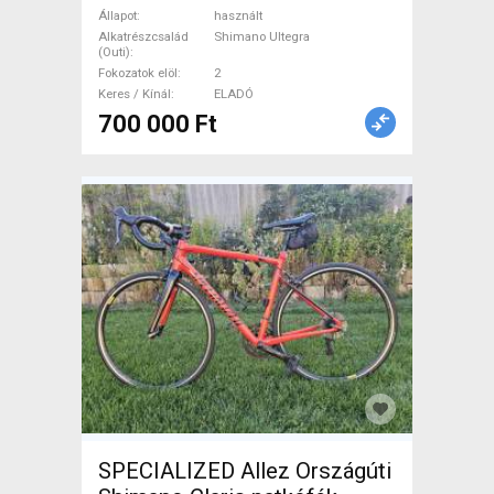
használt ELADÓ
Állapot
használt
Alkatrészcsalád
Shimano Ultegra
(Outi)
Fokozatok elöl
2
Keres / Kínál
ELADÓ
700 000 Ft
SPECIALIZED Allez Országúti