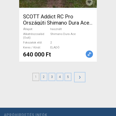
SCOTT Addict RC Pro
Országúti Shimano Dura Ace
tárcsafék használt ELADÓ
Állapot
használt
Alkatrészcsalád
Shimano Dura Ace
(Outi)
Fokozatok elöl
2
Keres / Kínál
ELADÓ
640 000 Ft
›
1
2
3
4
5
APRÓHIRDETÉS INFÓK