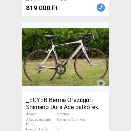
Keres / Kínál
ELADÓ
819 000 Ft
_EGYÉB Berma Országúti
Shimano Dura Ace patkófék
használt ELADÓ
Állapot
használt
Alkatrészcsalád
Shimano Dura Ace
(Outi)
Fokozatok elöl
2