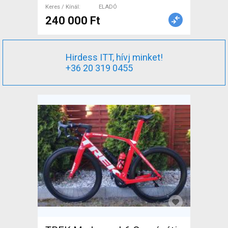
Keres / Kínál
ELADÓ
240 000 Ft
Hirdess ITT, hívj minket!
+36 20 319 0455