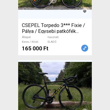
CSEPEL Torpedo 3*** Fixie /
Pálya / Egysebi patkófék
használt ELADÓ
Állapot
használt
Keres / Kínál
ELADÓ
165 000 Ft