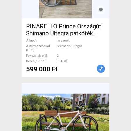
PINARELLO Prince Országúti
Shimano Ultegra patkófék
használt ELADÓ
Állapot
használt
Alkatrészcsalád
Shimano Ultegra
(Outi)
Fokozatok elöl
2
Keres / Kínál
ELADÓ
599 000 Ft