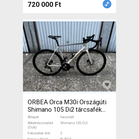
720 000 Ft
ORBEA Orca M30i Országúti
Shimano 105 Di2 tárcsafék
használt ELADÓ
Állapot
használt
Alkatrészcsalád
Shimano 105 Di2
(Outi)
Fokozatok elöl
2