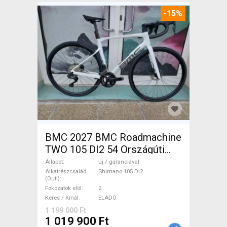
-15%
BMC 2027 BMC Roadmachine
TWO 105 DI2 54 Országúti
Shimano 105 Di2 tárcsafék új
Állapot
új / garanciával
/ garanciával ELADÓ
Alkatrészcsalád
Shimano 105 Di2
(Outi)
Fokozatok elöl
2
Keres / Kínál
ELADÓ
1 199 000 Ft
1 019 900 Ft