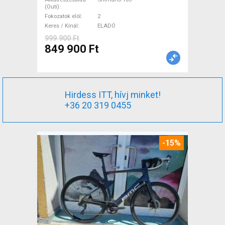
Shimano 105 tárcsafék új /
(Outi)
garanciával ELADÓ
Fokozatok elöl
2
Keres / Kínál
ELADÓ
999 900 Ft
849 900 Ft
Hirdess ITT, hívj minket!
+36 20 319 0455
-15%