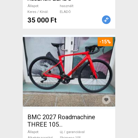
Állapot
használt
Keres / Kínál
ELADÓ
35 000 Ft
-15%
BMC 2027 Roadmachine
THREE 105
(47,51,54,56,58,61) Országúti
Állapot
új / garanciával
Alkatrészcsalád
Shimano 105