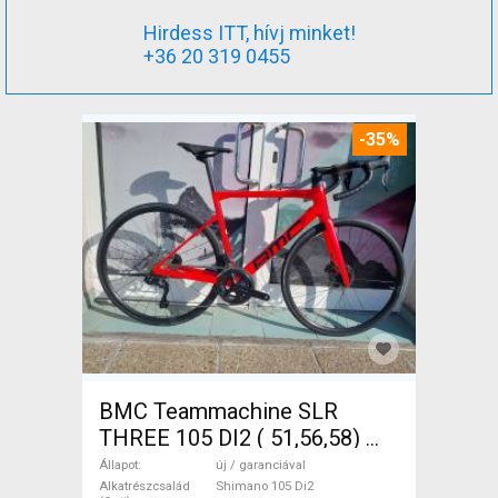
Hirdess ITT, hívj minket!
+36 20 319 0455
-35%
BMC Teammachine SLR
THREE 105 DI2 ( 51,56,58)
Országúti Shimano 105 Di2
Állapot
új / garanciával
tárcsafék új / garanciával
Alkatrészcsalád
Shimano 105 Di2