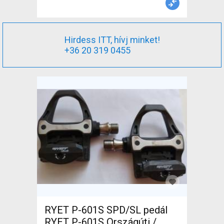
Hirdess ITT, hívj minket!
+36 20 319 0455
RYET P-601S SPD/SL pedál
RYET P-601S Országúti /