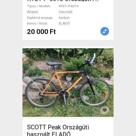
Gravel / Triatlon Alkatrész,
Típus / Modell
RYET P-601S
Országúti Hajtásrendszer
Állapot
használt
Hajtómű anyaga
karbon
használt ELADÓ
Keres / Kínál
ELADÓ
20 000 Ft
SCOTT Peak Országúti
használt ELADÓ