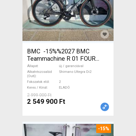
BMC -15%%2027 BMC
Teammachine R 01 FOUR
(56,58) Országúti Shimano
Állapot
új / garanciával
Ultegra Di2 tárcsafék új /
Alkatrészcsalád
Shimano Ultegra Di2
(Outi)
garanciával ELADÓ
Fokozatok elöl
2
Keres / Kínál
ELADÓ
2 999 000 Ft
2 549 900 Ft
-15%