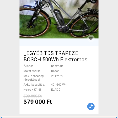
_EGYÉB TDS TRAPEZE
BOSCH 500Wh Elektromos
Trekking/cross 25 km/h
Állapot
használt
Bosch 401-500 Wh használt
Motor márka
Bosch
Max. sebesség
25 km/h
ELADÓ
rásegítéssel
Akku kapacitás
401-500 Wh
Keres / Kínál
ELADÓ
599 000 Ft
379 000 Ft