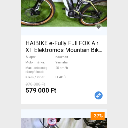
HAIBIKE e-Fully Full FOX Air
XT Elektromos Mountain Bike
össztelós / fully Yamaha
Állapot
használt
használt ELADÓ
Motor márka
Yamaha
Max. sebesség
25 km/h
rásegítéssel
Keres / Kínál
ELADÓ
970 000 Ft
579 000 Ft
-37%