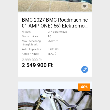
BMC 2027 BMC Roadmachine
01 AMP ONE( 56) Elektromos
Országúti / Gravel TQ új /
Állapot
új / garanciával
garanciával ELADÓ
Motor márka
TQ
Max. sebesség
25 km/h
rásegítéssel
Akku kapacitás
0-400 Wh
Keres / Kínál
ELADÓ
2 999 000 Ft
2 549 900 Ft
-40%