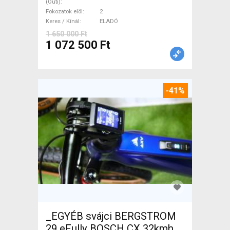
(Outi)
ELADÓ
Fokozatok elöl
2
Keres / Kínál
ELADÓ
1 650 000 Ft
1 072 500 Ft
-41%
_EGYÉB svájci BERGSTROM
29 eFully BOSCH CX 32kmh