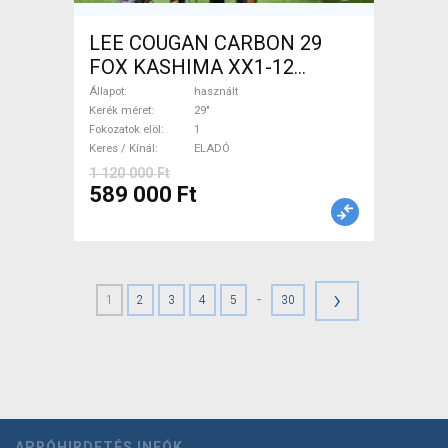
LEE COUGAN CARBON 29
FOX KASHIMA XX1-12
Mountain Bike 29" össztelós
Állapot
használt
/ fully használt ELADÓ
Kerék méret
29"
Fokozatok elöl
1
Keres / Kínál
ELADÓ
1 120 000 Ft
589 000 Ft
›
-
1
2
3
4
5
30
APRÓHIRDETÉS INFÓK