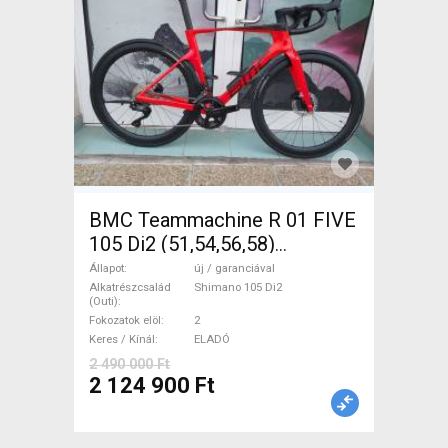
BMC Teammachine R 01 FIVE
105 Di2 (51,54,56,58)
Országúti Shimano 105 Di2
Állapot
új / garanciával
tárcsafék új / garanciával
Alkatrészcsalád
Shimano 105 Di2
(Outi)
ELADÓ
Fokozatok elöl
2
Keres / Kínál
ELADÓ
2 490 000 Ft
2 124 900 Ft