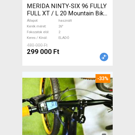
MERIDA NINTY-SIX 96 FULLY
FULL XT / L 20 Mountain Bike
26" össztelós / fully használt
Állapot
használt
ELADÓ
Kerék méret
26"
Fokozatok elöl
2
Keres / Kínál
ELADÓ
480 000 Ft
299 000 Ft
-33%