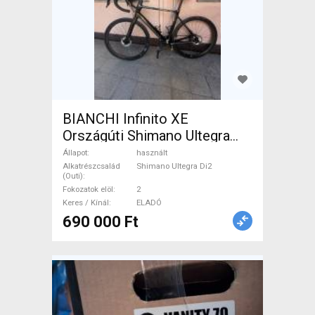
BIANCHI Infinito XE
Országúti Shimano Ultegra
Di2 tárcsafék használt ELADÓ
Állapot
használt
Alkatrészcsalád
Shimano Ultegra Di2
(Outi)
Fokozatok elöl
2
Keres / Kínál
ELADÓ
690 000 Ft