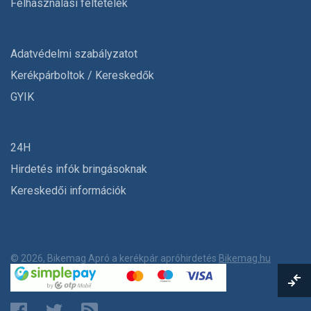
Felhasználási feltételek
Adatvédelmi szabályzatot
Kerékpárboltok / Kereskedők
GYIK
24H
Hirdetés infók bringásoknak
Kereskedői információk
© 2026, Bikemag Apró a kerékpár apróhirdetés
Bikemag.hu