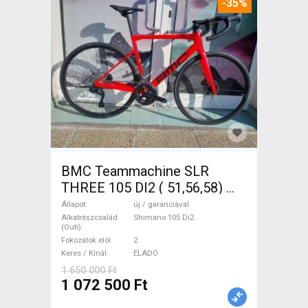
-35%
BMC Teammachine SLR
THREE 105 DI2 ( 51,56,58)
Országúti Shimano 105 Di2
Állapot
új / garanciával
tárcsafék új / garanciával
Alkatrészcsalád
Shimano 105 Di2
(Outi)
ELADÓ
Fokozatok elöl
2
Keres / Kínál
ELADÓ
1 650 000 Ft
1 072 500 Ft