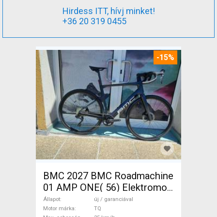
Hirdess ITT, hívj minket!
+36 20 319 0455
-15%
BMC 2027 BMC Roadmachine
01 AMP ONE( 56) Elektromos
Országúti / Gravel TQ új /
Állapot
új / garanciával
garanciával ELADÓ
Motor márka
TQ