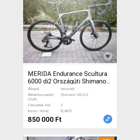
MERIDA Endurance Scultura
6000 di2 Országúti Shimano
105 Di2 tárcsafék használt
Állapot
használt
ELADÓ
Alkatrészcsalád
Shimano 105 Di2
(Outi)
Fokozatok elöl
2
Keres / Kínál
ELADÓ
850 000 Ft