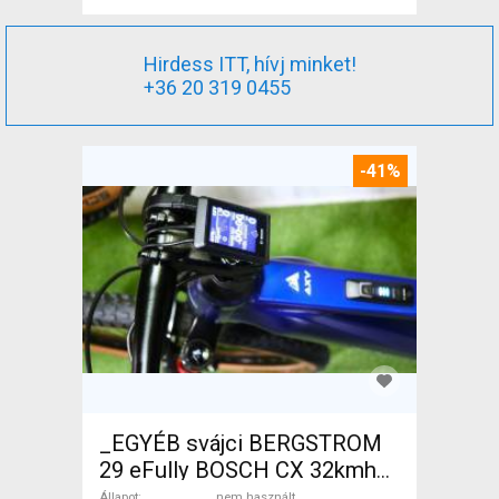
Hirdess ITT, hívj minket!
+36 20 319 0455
-41%
_EGYÉB svájci BERGSTROM
29 eFully BOSCH CX 32kmh
0km Elektromos Mountain
Állapot
nem használt