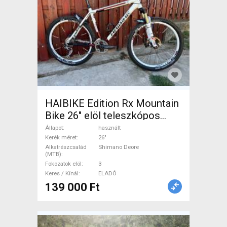
HAIBIKE Edition Rx Mountain
Bike 26" elöl teleszkópos
Shimano Deore használt
Állapot
használt
ELADÓ
Kerék méret
26"
Alkatrészcsalád
Shimano Deore
(MTB)
Fokozatok elöl
3
Keres / Kínál
ELADÓ
139 000 Ft