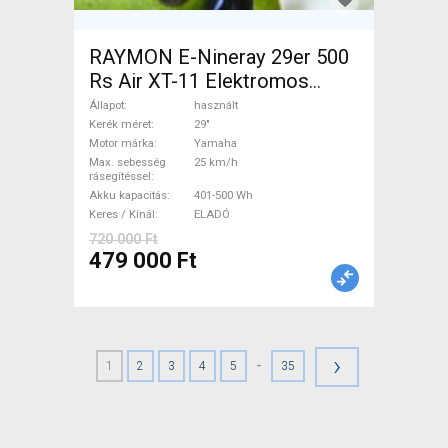
RAYMON E-Nineray 29er 500
Rs Air XT-11 Elektromos
Mountain Bike 29" elöl
Állapot
használt
teleszkópos Yamaha használt
Kerék méret
29"
Motor márka
Yamaha
ELADÓ
Max. sebesség
25 km/h
rásegítéssel
Akku kapacitás
401-500 Wh
Keres / Kínál
ELADÓ
720 000 Ft
479 000 Ft
›
-
1
2
3
4
5
35