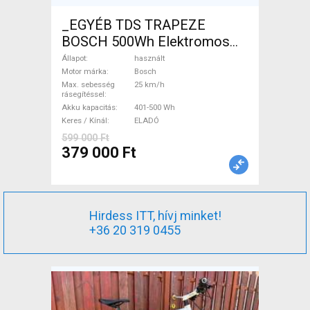
_EGYÉB TDS TRAPEZE
BOSCH 500Wh Elektromos
Trekking/cross 25 km/h
Állapot
használt
Bosch 401-500 Wh használt
Motor márka
Bosch
Max. sebesség
25 km/h
ELADÓ
rásegítéssel
Akku kapacitás
401-500 Wh
Keres / Kínál
ELADÓ
599 000 Ft
379 000 Ft
Hirdess ITT, hívj minket!
+36 20 319 0455