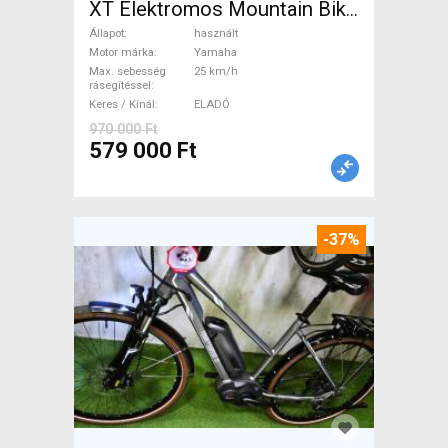
XT Elektromos Mountain Bike
össztelós / fully Yamaha
Állapot
használt
használt ELADÓ
Motor márka
Yamaha
Max. sebesség
25 km/h
rásegítéssel
Keres / Kínál
ELADÓ
970 000 Ft
579 000 Ft
-37%