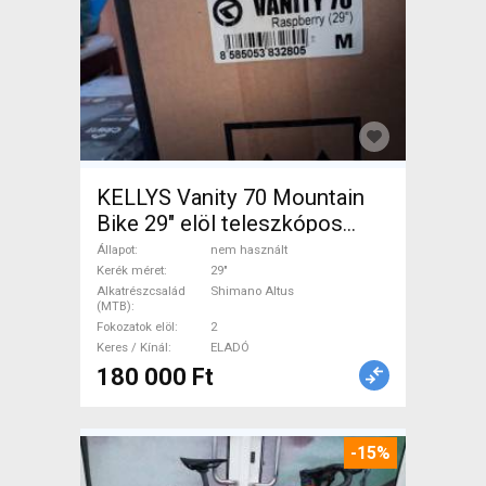
KELLYS Vanity 70 Mountain
Bike 29" elöl teleszkópos
Shimano Altus nem használt
Állapot
nem használt
ELADÓ
Kerék méret
29"
Alkatrészcsalád
Shimano Altus
(MTB)
Fokozatok elöl
2
Keres / Kínál
ELADÓ
180 000 Ft
-15%