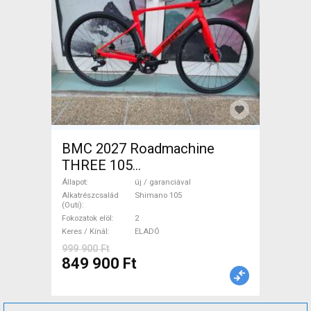
BMC 2027 Roadmachine
THREE 105
(47,51,54,56,58,61) Országúti
Állapot
új / garanciával
Shimano 105 tárcsafék új /
Alkatrészcsalád
Shimano 105
(Outi)
garanciával ELADÓ
Fokozatok elöl
2
Keres / Kínál
ELADÓ
999 900 Ft
849 900 Ft