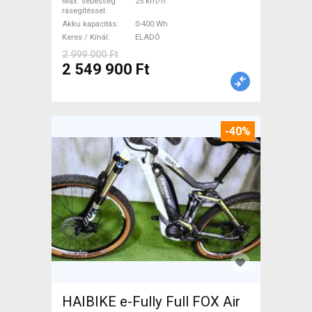
Max. sebesség
25 km/h
rásegítéssel
Akku kapacitás
0-400 Wh
Keres / Kínál
ELADÓ
2 999 000 Ft
2 549 900 Ft
-40%
HAIBIKE e-Fully Full FOX Air